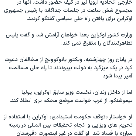
خارجی اتحادیه اروپا نیز در کیف حضور داشت. آنها در
مجموع شش ساعت در جلسات جداگانه با رئیس جمهوری
اوکراین برای یافتن راه حلی سیاسی گفتگو کردند.
وزارت کشور اوکراین بعدا خواهان آرامش شد و گفت پلیس
تظاهرکنندگان را متفرق نمی کند.
در پایان روز چهارشنبه،
ویکتور یانوکوویچ از مخالفان دعوت
کرد در یک میزگرد به دولت بپیوندند تا راه حلی مسالمت
آمیز پیدا شود.
اما از داخل زندان، نخست وزیر سابق اوکراین، یولیا
تیموشنکو، از غرب خواست موضع محکم تری اتخاذ کند.
او خواستار «توقف حکومت استبدادی» اوکراین با استفاده از
تحریم های ویزایی و انجام تحقیقات بین المللی در زمینه
مبارزه با فساد شد. او گفت در غیر اینصورت «قبرستان