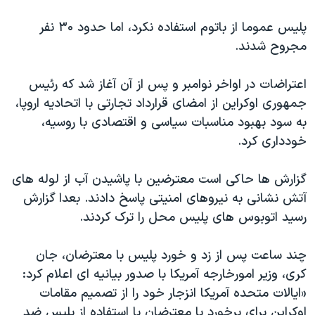
اسرائیل در جنگ
پلیس عموما از باتوم استفاده نکرد، اما حدود ۳۰ نفر
نرگس محمدی برنده جایزه نوبل صلح
مجروح شدند.
همایش محافظه‌کاران آمریکا «سی‌پک»
صفحه‌های ویژه
اعتراضات در اواخر نوامبر و پس از آن آغاز شد که رئیس
جمهوری اوکراین از امضای قرارداد تجارتی با اتحادیه اروپا،
سفر پرزیدنت ترامپ به چین
به سود بهبود مناسبات سیاسی و اقتصادی با روسیه،
خودداری کرد.
گزارش ها حاکی است معترضین با پاشیدن آب از لوله های
آتش نشانی به نیروهای امنیتی پاسخ دادند. بعدا گزارش
رسید اتوبوس های پلیس محل را ترک کردند.
چند ساعت پس از زد و خورد پلیس با معترضان، جان
کری، وزیر امورخارجه آمریکا با صدور بیانیه ای اعلام کرد:
«ایالات متحده آمریکا انزجار خود را از تصمیم مقامات
اوکراین برای برخورد با معترضان با استفاده از پلیس ضد