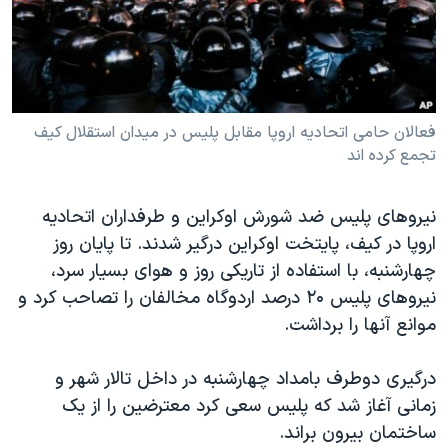
دنبال کنید
مستندها
فرهنگ و زندگی
حقوق شهروندی
انتخابات ریاست جمهوری آمریکا ۲۰۲۴
اقتصادی
حمله جمهوری اسلامی به اسرائیل
رمز مهسا
علم و فناوری
فعالان حامی اتحادیه اروپا مقابل پلیس در میدان استقلال کیف
زبانهای مختلف
تجمع کرده اند
اسرائیل در جنگ
ورزش زنان در ایران
گالری عکس
اعتراضات زن، زندگی، آزادی
نیروهای پلیس ضد شورش اوکراین و طرفداران اتحادیه
آرشیو پخش زنده
مجموعه مستندهای دادخواهی
اروپا در کیف، پایتخت اوکراین درگیر شدند. تا پایان روز
چهارشنبه، با استفاده از تاریکی روز و هوای بسیار سرد،
تریبونال مردمی آبان ۹۸
نیروهای پلیس ۲۰ درصد اردوگاه مخالفان را تصاحب کرد و
دادگاه حمید نوری
موانع آنها را برداشت.
چهل سال گروگان‌گیری
درگیری دوطرف بامداد چهارشنبه در داخل تالار شهر و
قانون شفافیت دارائی کادر رهبری ایران
زمانی آغاز شد که پلیس سعی کرد معترضین را از یک
اعتراضات مردمی آبان ۹۸
ساختمان بیرون براند.