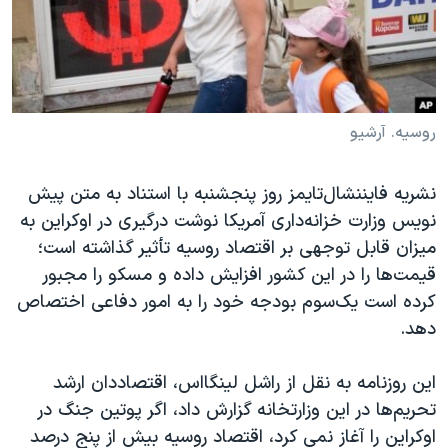
دنبال کنید
مستندها
فرهنگ و زندگی
حقوق شهروندی
انتخابات ریاست جمهوری آمریکا ۲۰۲۴
اقتصادی
حمله جمهوری اسلامی به اسرائیل
رمز مهسا
علم و فناوری
روسیه. آرشیو
زبانهای مختلف
اسرائیل در جنگ
ورزش زنان در ایران
نشریه فایننشال‌تایمز روز پنجشنبه با استناد به متن پیش
گالری عکس
اعتراضات زن، زندگی، آزادی
نویس وزارت خزانه‌داری آمریکا نوشت درگیری در اوکراین به
آرشیو پخش زنده
مجموعه مستندهای دادخواهی
میزان قابل توجهی بر اقتصاد روسیه تأثیر گذاشته است؛
قیمت‌ها را در این کشور افزایش داده و مسکو را مجبور
تریبونال مردمی آبان ۹۸
کرده است یک‌سوم بودجه خود را به امور دفاعی اختصاص
دادگاه حمید نوری
دهد.
چهل سال گروگان‌گیری
این روزنامه به نقل از راشل لینگااس، اقتصاددان ارشد
قانون شفافیت دارائی کادر رهبری ایران
تحریم‌ها در این وزارتخانه گزارش داد، اگر پوتین جنگ در
اعتراضات مردمی آبان ۹۸
اوکراین را آغاز نمی کرد، اقتصاد روسیه بیش از پنج درصد