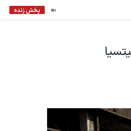
پخش زنده
یتسیا