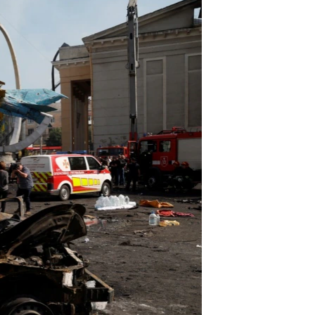
مستندها
فرهنگ و زندگی
حقوق شهروندی
انتخابات ریاست جمهوری آمریکا ۲۰۲۴
اقتصادی
حمله جمهوری اسلامی به اسرائیل
رمز مهسا
علم و فناوری
اسرائیل در جنگ
ورزش زنان در ایران
گالری عکس
اعتراضات زن، زندگی، آزادی
آرشیو پخش زنده
مجموعه مستندهای دادخواهی
تریبونال مردمی آبان ۹۸
دادگاه حمید نوری
چهل سال گروگان‌گیری
قانون شفافیت دارائی کادر رهبری ایران
اعتراضات مردمی آبان ۹۸
اسرائیل در جنگ