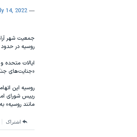
ly 14, 2022
— Dmytro Kuleba (@DmytroKuleba)
جمعیت شهر آرام
روسیه در حدود ۳۷۰ هزار نفر بود. این شهر با خطوط مقدم جبهه، صدها کیلومتر فاصله دار
«جنایت‌های جنگ
روسیه این اتها
رییس شورای امن
مانند روسیه» به‌
اشتراک