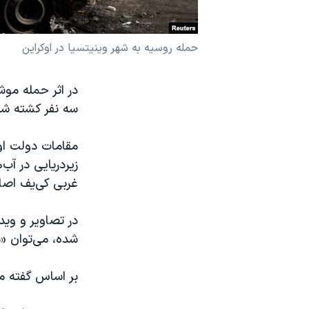
نرگس محمدی برنده جایزه نوبل صلح
همایش محافظه‌کاران آمریکا «سی‌پک»
حمله روسیه به شهر وینیتسیا در اوکراین
صفحه‌های ویژه
در اثر حمله موش
سفر پرزیدنت ترامپ به چین
سه نفر کشته شد
مقامات دولت اوک
غربی کی‌یف اصا
در تصاویر و وی
شده، می‌توان «
بر اساس گفته م