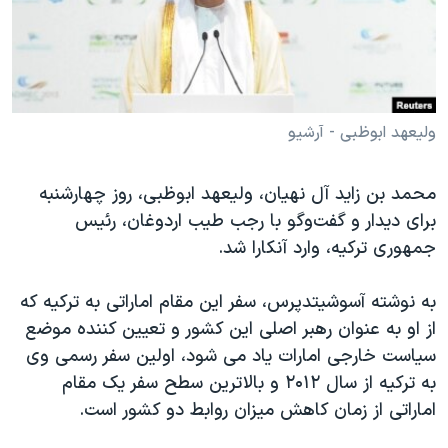
دنبال کنید
مستندها
فرهنگ و زندگی
حقوق شهروندی
انتخابات ریاست جمهوری آمریکا ۲۰۲۴
اقتصادی
حمله جمهوری اسلامی به اسرائیل
رمز مهسا
علم و فناوری
ولیعهد ابوظبی - آرشیو
زبانهای مختلف
اسرائیل در جنگ
ورزش زنان در ایران
محمد بن زاید آل نهیان، ولیعهد ابوظبی، روز چهارشنبه
گالری عکس
اعتراضات زن، زندگی، آزادی
برای دیدار و گفت‌و‌گو با رجب طیب اردوغان، رئیس
آرشیو پخش زنده
مجموعه مستندهای دادخواهی
جمهوری ترکیه، وارد آنکارا شد.
تریبونال مردمی آبان ۹۸
به نوشته آسوشیتدپرس، سفر این مقام اماراتی به ترکیه‌ که
دادگاه حمید نوری
از او به عنوان رهبر اصلی این کشور و تعیین کننده موضع
چهل سال گروگان‌گیری
سیاست خارجی امارات یاد می شود، اولین سفر رسمی وی
به ترکیه از سال ۲۰۱۲ و بالاترین سطح سفر یک مقام
قانون شفافیت دارائی کادر رهبری ایران
اماراتی از زمان کاهش میزان روابط دو کشور است.
اعتراضات مردمی آبان ۹۸