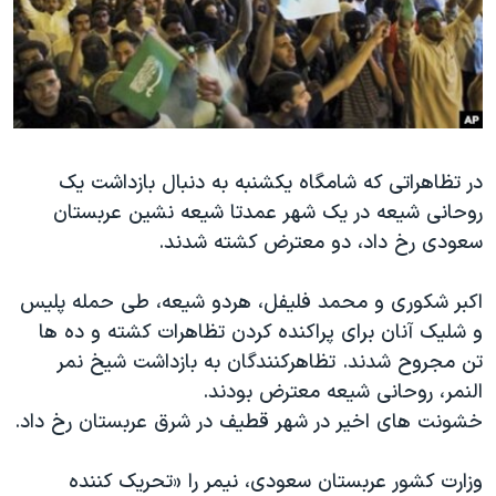
دنبال کنید
مستندها
فرهنگ و زندگی
حقوق شهروندی
انتخابات ریاست جمهوری آمریکا ۲۰۲۴
اقتصادی
حمله جمهوری اسلامی به اسرائیل
رمز مهسا
علم و فناوری
زبانهای مختلف
در تظاهراتی که شامگاه یکشنبه به دنبال بازداشت یک
اسرائیل در جنگ
ورزش زنان در ایران
روحانی شیعه در یک شهر عمدتا شیعه نشین عربستان
گالری عکس
اعتراضات زن، زندگی، آزادی
سعودی رخ داد، دو معترض کشته شدند.
آرشیو پخش زنده
مجموعه مستندهای دادخواهی
اکبر شکوری و محمد فلیفل، هردو شیعه، طی حمله پلیس
تریبونال مردمی آبان ۹۸
و شلیک آنان برای پراکنده کردن تظاهرات کشته و ده ها
دادگاه حمید نوری
تن مجروح شدند. تظاهرکنندگان به بازداشت شیخ نمر
چهل سال گروگان‌گیری
النمر، روحانی شیعه معترض بودند.
خشونت های اخیر در شهر قطیف در شرق عربستان رخ داد.
قانون شفافیت دارائی کادر رهبری ایران
اعتراضات مردمی آبان ۹۸
وزارت کشور عربستان سعودی، نیمر را «تحریک کننده