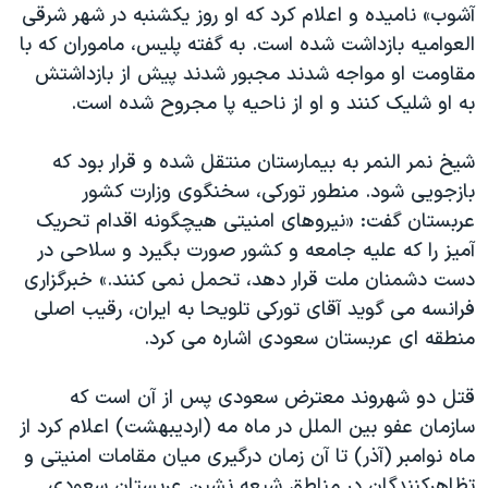
اسرائیل در جنگ
آشوب» نامیده و اعلام کرد که او روز یکشنبه در شهر شرقی
العوامیه بازداشت شده است. به گفته پلیس، ماموران که با
نرگس محمدی برنده جایزه نوبل صلح
مقاومت او مواجه شدند مجبور شدند پیش از بازداشتش
همایش محافظه‌کاران آمریکا «سی‌پک»
به او شلیک کنند و او از ناحیه پا مجروح شده است.
صفحه‌های ویژه
شیخ نمر النمر به بیمارستان منتقل شده و قرار بود که
سفر پرزیدنت ترامپ به چین
بازجویی شود. منطور تورکی، سخنگوی وزارت کشور
عربستان گفت: «نیروهای امنیتی هیچگونه اقدام تحریک
آمیز را که علیه جامعه و کشور صورت بگیرد و سلاحی در
دست دشمنان ملت قرار دهد، تحمل نمی کنند.» خبرگزاری
فرانسه می گوید آقای تورکی تلویحا به ایران، رقیب اصلی
منطقه ای عربستان سعودی اشاره می کرد.
قتل دو شهروند معترض سعودی پس از آن است که
سازمان عفو بین الملل در ماه مه (اردیبهشت) اعلام کرد از
ماه نوامبر (آذر) تا آن زمان درگیری میان مقامات امنیتی و
تظاهرکنندگان در مناطق شیعه نشین عربستان سعودی