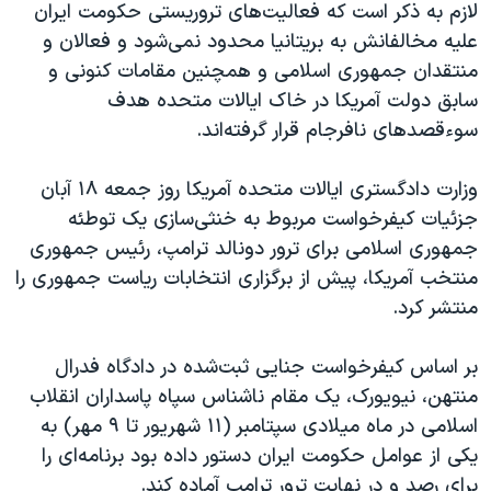
لازم به ذکر است که فعالیت‌های تروریستی حکومت ایران
علیه مخالفانش به بریتانیا محدود نمی‌شود و فعالان و
منتقدان جمهوری اسلامی و همچنین مقامات کنونی و
سابق دولت آمریکا در خاک ایالات متحده هدف
سوءقصد‌های نافرجام قرار گرفته‌اند.
وزارت دادگستری ایالات متحده آمریکا روز جمعه ١٨ آبان
جزئیات کیفرخواست مربوط به خنثی‌سازی یک توطئه
جمهوری اسلامی برای ترور دونالد ترامپ، رئیس جمهوری
منتخب آمریکا، پیش از برگزاری انتخابات ریاست جمهوری را
منتشر کرد.
بر اساس کیفرخواست جنایی ثبت‌شده در دادگاه فدرال
منتهن، نیویورک، یک مقام ناشناس سپاه پاسداران انقلاب
اسلامی در ماه میلادی سپتامبر (١١ شهریور تا ٩ مهر) به
یکی از عوامل حکومت ایران دستور داده بود برنامه‌ای را
برای رصد و در نهایت ترور ترامپ آماده کند.