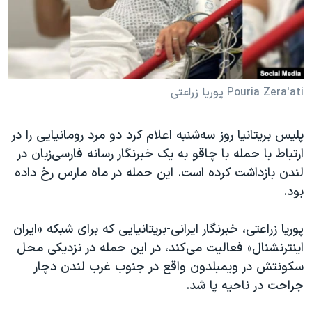
دنبال کنید
مستندها
فرهنگ و زندگی
حقوق شهروندی
انتخابات ریاست جمهوری آمریکا ۲۰۲۴
اقتصادی
حمله جمهوری اسلامی به اسرائیل
رمز مهسا
علم و فناوری
Pouria Zera'ati پوریا زراعتی
زبانهای مختلف
اسرائیل در جنگ
ورزش زنان در ایران
پلیس بریتانیا روز سه‌شنبه اعلام کرد دو مرد رومانیایی را در
گالری عکس
اعتراضات زن، زندگی، آزادی
ارتباط با حمله با چاقو به یک خبرنگار رسانه فارسی‌زبان در
آرشیو پخش زنده
مجموعه مستندهای دادخواهی
لندن بازداشت کرده است. این حمله در ماه مارس رخ داده
بود.
تریبونال مردمی آبان ۹۸
دادگاه حمید نوری
پوریا زراعتی، خبرنگار ایرانی-بریتانیایی که برای شبکه «ایران
چهل سال گروگان‌گیری
اینترنشنال» فعالیت می‌کند، در این حمله در نزدیکی محل
سکونتش در ویمبلدون واقع در جنوب غرب لندن دچار
قانون شفافیت دارائی کادر رهبری ایران
جراحت در ناحیه پا شد.
اعتراضات مردمی آبان ۹۸