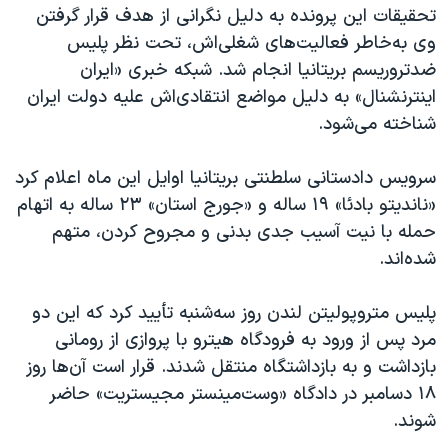
اسرائیل در جنگ
تحقیقات این پرونده به دلیل نگرانی از هدف قرار گرفتن
وی به‌خاطر فعالیت‌های شغلی‌اش، تحت نظر پلیس
نرگس محمدی برنده جایزه نوبل صلح
ضدتروریسم بریتانیا انجام شد. شبکه خبری «ایران
همایش محافظه‌کاران آمریکا «سی‌پک»
اینترنشنال» به دلیل مواضع انتقادی‌اش علیه دولت ایران
صفحه‌های ویژه
شناخته می‌شود.
سفر پرزیدنت ترامپ به چین
سرویس دادستانی سلطنتی بریتانیا اوایل این ماه اعلام کرد
«ناندیتو بادئا» ۱۹ ساله و «جورج استان» ۲۳ ساله به اتهام
حمله با نیت آسیب جدی بدنی و مجروح کردن، متهم
شده‌اند.
پلیس متروپولیتن لندن روز سه‌شنبه تأیید کرد که این دو
مرد پس از ورود به فرودگاه هیترو با پروازی از رومانی
بازداشت و به بازداشتگاه منتقل شدند. قرار است آن‌ها روز
۱۸ دسامبر در دادگاه «وست‌مینستر مجیستریت» حاضر
شوند.