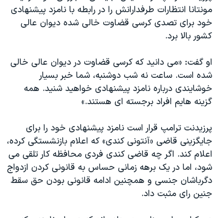
اسرائیل در جنگ
مونتانا انتظارات طرفدارانش را در رابطه با نامزد پیشنهادی
نرگس محمدی برنده جایزه نوبل صلح
خود برای تصدی کرسی قضاوت خالی شده دیوان عالی
کشور بالا برد.
همایش محافظه‌کاران آمریکا «سی‌پک»
صفحه‌های ویژه
او گفت: «می دانید که کرسی قضاوت در دیوان عالی خالی
سفر پرزیدنت ترامپ به چین
شده است. ساعت نه شب دوشنبه، شما خبر بسیار
خوشایندی درباره نامزد پیشنهادی خواهید شنید. همه
گزینه هایم افراد برجسته ای هستند.»
پرزیدنت ترامپ قرار است نامزد پیشنهادی خود را برای
جایگزینی قاضی «آنتونی کندی» که اعلام بازنشستگی کرده،
اعلام کند. اگر چه قاضی کندی فردی محافظه کار تلقی می
شود، اما در یک برهه زمانی حساس به قانونی کردن ازدواج
دگرباشان جنسی و همچنین ادامه قانونی بودن حق سقط
جنین رای مثبت داد.