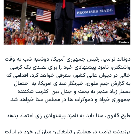
دنبال کنید
مستندها
فرهنگ و زندگی
حقوق شهروندی
انتخابات ریاست جمهوری آمریکا ۲۰۲۴
اقتصادی
حمله جمهوری اسلامی به اسرائیل
رمز مهسا
علم و فناوری
زبانهای مختلف
اسرائیل در جنگ
ورزش زنان در ایران
دونالد ترامپ، رئیس جمهوری آمریکا، دوشنبه شب به وقت
گالری عکس
اعتراضات زن، زندگی، آزادی
واشنگتن، نامزد پیشنهادی خود را برای تصدی یک کرسی
آرشیو پخش زنده
مجموعه مستندهای دادخواهی
خالی در دیوان عالی کشور، معرفی خواهد کرد، اقدامی که
تریبونال مردمی آبان ۹۸
به گزارش جیم ملون، خبرنگار صدای آمریکا، به احتمال
بسیار زیاد منجر به بحث و جدل بین اکثریت شکننده
دادگاه حمید نوری
جمهوری خواه و دموکرات ها در مجلس سنا خواهد شد.
چهل سال گروگان‌گیری
قانون شفافیت دارائی کادر رهبری ایران
طبق قانون، سنا باید به نامزد پیشنهادی رای اعتماد بدهد.
اعتراضات مردمی آبان ۹۸
پرزیدنت ترامپ در همایش تبلیغاتی- مبارزاتی خود در ایالت