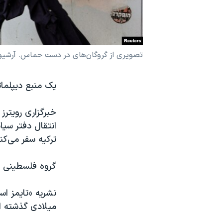
نرگس محمدی برنده جایزه نوبل صلح
همایش محافظه‌کاران آمریکا «سی‌پک»
صفحه‌های ویژه
تصویری از گروگا‌ن‌های در دست حماس. آرشیو
سفر پرزیدنت ترامپ به چین
یک منبع دیپلمات
انتقال دفتر سی
ترکیه سفر می‌کنن
گروه فلسطینی ح
نشریه «تایمز اسرائیل» روز شنبه
میلادی گذشته ا