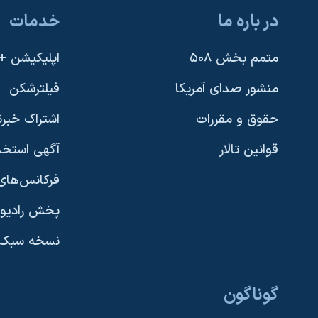
در باره ما
خدمات
متمم بخش ۵۰۸
اپلیکیشن +VOA
منشور صدای آمریکا
فیلترشکن
حقوق و مقررات
اشتراک خبرن
قوانین تالار
آگهی استخد
فرکانس‌های 
پخش رادیو
یادگیری زبان انگلیسی
نسخه سبک 
دنبال کنید
گوناگون