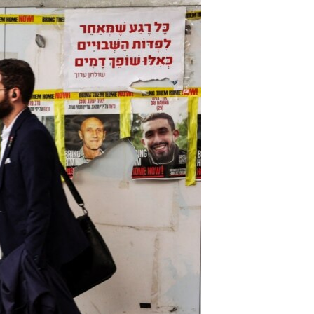
مستندها
فرهنگ و زندگی
حقوق شهروندی
انتخابات ریاست جمهوری آمریکا ۲۰۲۴
اقتصادی
حمله جمهوری اسلامی به اسرائیل
رمز مهسا
علم و فناوری
اسرائیل در جنگ
ورزش زنان در ایران
گالری عکس
اعتراضات زن، زندگی، آزادی
آرشیو پخش زنده
مجموعه مستندهای دادخواهی
تریبونال مردمی آبان ۹۸
دادگاه حمید نوری
چهل سال گروگان‌گیری
قانون شفافیت دارائی کادر رهبری ایران
اعتراضات مردمی آبان ۹۸
اسرائیل در جنگ