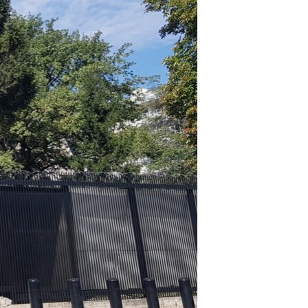
مستندها
فرهنگ و زندگی
حقوق شهروندی
انتخابات ریاست جمهوری آمریکا ۲۰۲۴
اقتصادی
حمله جمهوری اسلامی به اسرائیل
رمز مهسا
علم و فناوری
اسرائیل در جنگ
ورزش زنان در ایران
گالری عکس
اعتراضات زن، زندگی، آزادی
آرشیو پخش زنده
مجموعه مستندهای دادخواهی
تریبونال مردمی آبان ۹۸
دادگاه حمید نوری
چهل سال گروگان‌گیری
قانون شفافیت دارائی کادر رهبری ایران
اعتراضات مردمی آبان ۹۸
اسرائیل در جنگ