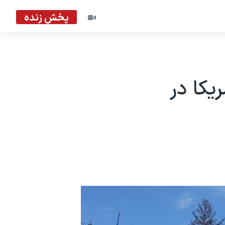
پخش زنده
یکا در