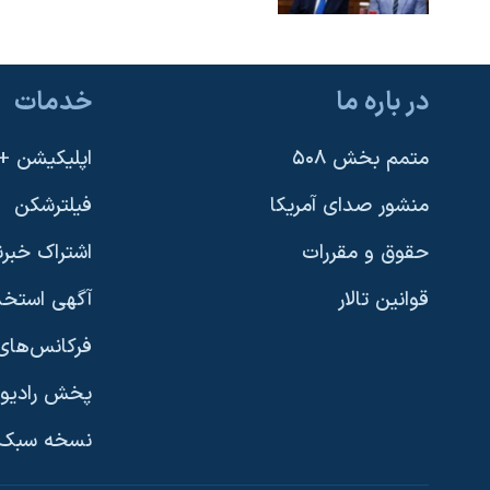
در باره ما
خدمات
متمم بخش ۵۰۸
اپلیکیشن +VOA
منشور صدای آمریکا
فیلترشکن
حقوق و مقررات
اشتراک خبرن
قوانین تالار
آگهی استخد
فرکانس‌های 
پخش رادیو
یادگیری زبان انگلیسی
نسخه سبک 