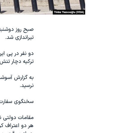
نرگس محمدی برنده جایزه نوبل صلح
همایش محافظه‌کاران آمریکا «سی‌پک»
صبح روز دوشنبه 
صفحه‌های ویژه
تیراندازی شد.
سفر پرزیدنت ترامپ به چین
دو نفر در پی ای
ترکیه دچار تنش
به گزارش آسوشی
نرسید.
سخنگوی سفارت آ