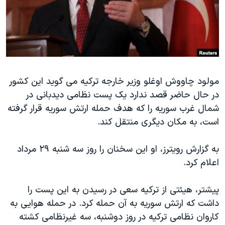
دنبال کنید
مستندها
فرهنگ و زندگی
حقوق شهروندی
انتخابات ریاست جمهوری آمریکا ۲۰۲۴
اقتصادی
حمله جمهوری اسلامی به اسرائیل
رمز مهسا
علم و فناوری
زبانهای مختلف
مولود چاووش اوغلو وزیر خارجه ترکیه می گوید این کشور
اسرائیل در جنگ
ورزش زنان در ایران
در حال حاضر قصد ندارد یک پست نظامی دیدبانی در
گالری عکس
اعتراضات زن، زندگی، آزادی
شمال غرب سوریه را که هدف حمله ارتش سوریه قرار گرفته
آرشیو پخش زنده
مجموعه مستندهای دادخواهی
است، به مکان دیگری منتقل کند.
تریبونال مردمی آبان ۹۸
به گزارش رویترز، او این سخنان را روز سه شنبه ۲۹ مرداد
دادگاه حمید نوری
اعلام کرد.
چهل سال گروگان‌گیری
پیشتر، هیئتی از ترکیه سعی در رسیدن به این پست را
قانون شفافیت دارائی کادر رهبری ایران
داشت که ارتش سوریه به آن حمله کرد. در حمله هوایی به
اعتراضات مردمی آبان ۹۸
کاروان نظامی ترکیه در روز دوشنبه، سه غیرنظامی کشته