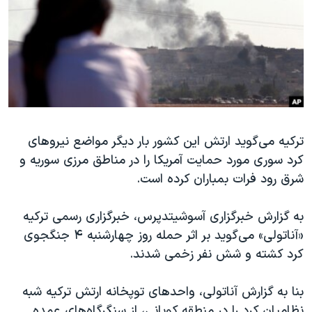
دنبال کنید
مستندها
فرهنگ و زندگی
حقوق شهروندی
انتخابات ریاست جمهوری آمریکا ۲۰۲۴
اقتصادی
حمله جمهوری اسلامی به اسرائیل
رمز مهسا
علم و فناوری
زبانهای مختلف
اسرائیل در جنگ
ورزش زنان در ایران
ترکیه می‌گوید ارتش این کشور بار دیگر مواضع نیروهای
گالری عکس
اعتراضات زن، زندگی، آزادی
کرد سوری مورد حمایت آمریکا را در مناطق مرزی سوریه و
آرشیو پخش زنده
مجموعه مستندهای دادخواهی
شرق رود فرات بمباران کرده است.
تریبونال مردمی آبان ۹۸
به گزارش خبرگزاری آسوشیتدپرس، خبرگزاری رسمی ترکیه
دادگاه حمید نوری
«آناتولی» می‌گوید بر اثر حمله روز چهارشنبه ۴ جنگجوی
چهل سال گروگان‌گیری
کرد کشته و شش نفر زخمی شدند.
قانون شفافیت دارائی کادر رهبری ایران
بنا به گزارش آناتولی، واحدهای توپخانه ارتش ترکیه شبه
اعتراضات مردمی آبان ۹۸
نظامیان کرد را در منطقه کوبانی، از سنگرگاه‌های عمده