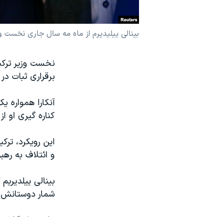
نرگس محمدی برنده جایزه نوبل صلح
همایش محافظه‌کاران آمریکا «سی‌پک»
بینالی ییلیدیرم از ماه مه سال جاری نخست وز
صفحه‌های ویژه
نخست وزیر ترکیه
سفر پرزیدنت ترامپ به چین
برقراری ثبات در 
آنکارا همواره 
کناره گیری او از
این رویکرد، ترکی
و ائتلاف به رهب
بینالی ییلدیریم 
شمار دوستانش بی