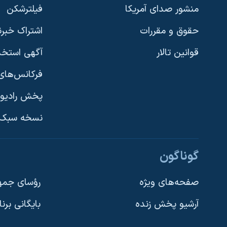
منشور صدای آمریکا
فیلترشکن
حقوق و مقررات
اشتراک خبرن
قوانین تالار
آگهی استخد
فرکانس‌های 
پخش رادیو
یادگیری زبان انگلیسی
نسخه سبک 
دنبال کنید
گوناگون
صفحه‌های ویژه
رؤسای جمهو
آرشیو پخش زنده
بایگانی برن
زبانهای مختلف