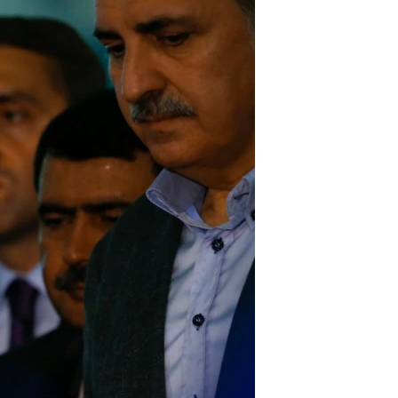
مستندها
فرهنگ و زندگی
حقوق شهروندی
انتخابات ریاست جمهوری آمریکا ۲۰۲۴
اقتصادی
حمله جمهوری اسلامی به اسرائیل
رمز مهسا
علم و فناوری
اسرائیل در جنگ
ورزش زنان در ایران
گالری عکس
اعتراضات زن، زندگی، آزادی
آرشیو پخش زنده
مجموعه مستندهای دادخواهی
تریبونال مردمی آبان ۹۸
دادگاه حمید نوری
چهل سال گروگان‌گیری
قانون شفافیت دارائی کادر رهبری ایران
اعتراضات مردمی آبان ۹۸
اسرائیل در جنگ