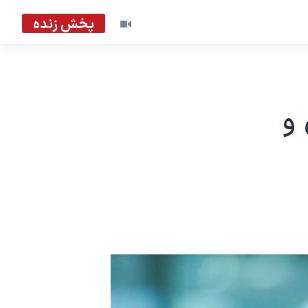
پخش زنده
 و