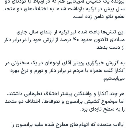
پرونده یک کشیش آمریکایی هم که در ارتباط با کودتای دو
اسرائیل در جنگ
سال پیش در ترکیه بازداشت شده، به اختلاف‌های دو متحد
نرگس محمدی برنده جایزه نوبل صلح
عضو ناتو دامن زده است.
همایش محافظه‌کاران آمریکا «سی‌پک»
این تنش‌ها باعث شده لیر ترکیه از ابتدای سال جاری
صفحه‌های ویژه
میلادی تاکنون حدود ۴۰ درصد از ارزش خود را در برابر دلار
سفر پرزیدنت ترامپ به چین
از دست بدهد.
به گزارش خبرگزاری رویترز آقای اردوغان در یک سخنرانی در
آنکارا گفت همراه با مردم در برابر دلار و تورم و نرخ بهره
می‌ایستیم.
هر چند آنکارا و واشنگتن پیشتر اختلاف نظرهایی داشتند،
اما موضوع کشیش برانسون و تعرفه‌ها، اختلاف دو متحد
را به سطح تازه‌ای برد.
ایالات متحده که اتهام‌های مطرح شده علیه برانسون را