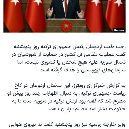
دنبال کنید
مستندها
فرهنگ و زندگی
حقوق شهروندی
انتخابات ریاست جمهوری آمریکا ۲۰۲۴
اقتصادی
حمله جمهوری اسلامی به اسرائیل
رمز مهسا
علم و فناوری
زبانهای مختلف
رجب طیب اردوغان رئیس جمهوری ترکیه روز پنچشنبه
اسرائیل در جنگ
ورزش زنان در ایران
گفت عملیات نظامی آن کشور در حمایت از شورشیان در
گالری عکس
اعتراضات زن، زندگی، آزادی
شمال سوریه علیه هیچ شخص یا کشوری نیست، اما
آرشیو پخش زنده
مجموعه مستندهای دادخواهی
سازمان‌های تروریستی را هدف گرفته است.
تریبونال مردمی آبان ۹۸
به گزارش خبرگزاری رویترز، این سخنان اردوغان در کاخ
دادگاه حمید نوری
ریاست جمهوری ترکیه، به دنبال اظهارات چند روز پیش او
چهل سال گروگان‌گیری
مطرح شد که گفته بود ارتش ترکیه در سوریه است تا به
حکومت بشار اسد «ظالم» پایان دهد.
قانون شفافیت دارائی کادر رهبری ایران
اعتراضات مردمی آبان ۹۸
وزیر خارجه روسیه نیز روز پنجشنبه گفت نه نیروی هوایی