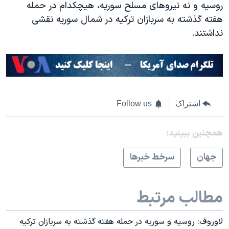
اسرائیل در جنگ
روسیه و نه نیروهای مسلح سوریه، هیچکدام در حمله
هفته گذشته به سربازان ترکیه در شمال سوریه نقشی
نرگس محمدی برنده جایزه نوبل صلح
نداشتند.
همایش محافظه‌کاران آمریکا «سی‌پک»
صفحه‌های ویژه
سفر پرزیدنت ترامپ به چین
اشتراک
Follow us
همچنبن ببینید:
جهان
سرخط خبرها
مطالب مرتبط
لاوروف: روسیه و سوریه در حمله هفته گذشته به سربازان ترکیه