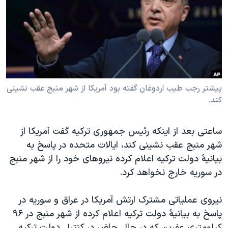
دنبال کنید
مستندها
فرهنگ و زندگی
حقوق شهروندی
انتخابات ریاست جمهوری آمریکا ۲۰۲۴
اقتصادی
حمله جمهوری اسلامی به اسرائیل
رمز مهسا
علم و فناوری
زبانهای مختلف
اسرائیل در جنگ
ورزش زنان در ایران
پیشتر رجب طیب اردوغان گفته بود آمریکا از شهر منبج عقب نشینی
کند.
گالری عکس
اعتراضات زن، زندگی، آزادی
آرشیو پخش زنده
مجموعه مستندهای دادخواهی
ساعتی بعد از اینکه رئیس جمهوری ترکیه گفت آمریکا از
تریبونال مردمی آبان ۹۸
شهر منبج عقب نشینی کند، ايالات متحده در پاسخ به
دادگاه حمید نوری
بيانيۀ دولت ترکيه اعلام کرده نيروهای خود را از شهر منبج
در سوريه خارج نخواهد کرد.
چهل سال گروگان‌گیری
قانون شفافیت دارائی کادر رهبری ایران
نيروی عملياتی مشترک ارتش آمريکا در عراق و سوريه در
اعتراضات مردمی آبان ۹۸
پاسخ به بيانيۀ دولت ترکيه اعلام کرده از شهر منبج در ۹۶
کيلومتری عفرين که در حال حاضر در کنترل دولت ترکيه