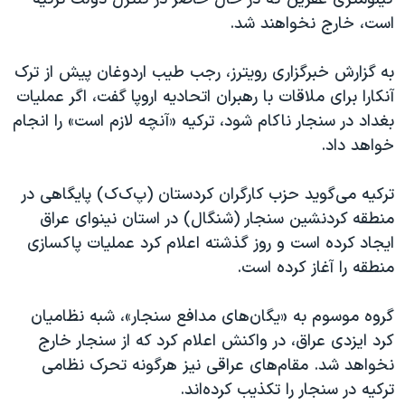
اسرائیل در جنگ
است، خارج نخواهند شد.
نرگس محمدی برنده جایزه نوبل صلح
همایش محافظه‌کاران آمریکا «سی‌پک»
به گزارش خبرگزاری رویترز، رجب طیب اردوغان پیش از ترک
آنکارا برای ملاقات با رهبران اتحادیه اروپا گفت، اگر عملیات
صفحه‌های ویژه
بغداد در سنجار ناکام شود، ترکیه «آنچه لازم است» را انجام
سفر پرزیدنت ترامپ به چین
خواهد داد.
ترکیه می‌گوید حزب کارگران کردستان (پ‌ک‌ک) پایگاهی در
منطقه کردنشین سنجار (شنگال) در استان نینوای عراق
ایجاد کرده است و روز گذشته اعلام کرد عملیات پاکسازی
منطقه را آغاز کرده است.
گروه موسوم به «يگان‌های مدافع سنجار»، شبه نظامیان
کرد ايزدی عراق، در واکنش اعلام کرد که از سنجار خارج
نخواهد شد
.
مقام‌های عراقی نیز هرگونه تحرک نظامی
ترکيه در سنجار را تکذيب کرده‌اند.