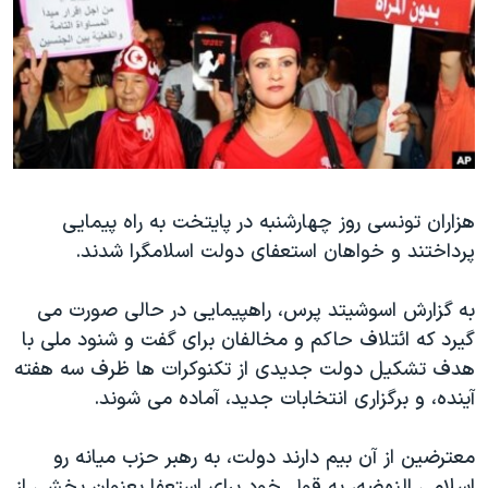
دنبال کنید
مستندها
فرهنگ و زندگی
حقوق شهروندی
انتخابات ریاست جمهوری آمریکا ۲۰۲۴
اقتصادی
حمله جمهوری اسلامی به اسرائیل
رمز مهسا
علم و فناوری
زبانهای مختلف
اسرائیل در جنگ
ورزش زنان در ایران
گالری عکس
اعتراضات زن، زندگی، آزادی
هزاران تونسی روز چهارشنبه در پایتخت به راه پیمایی
پرداختند و خواهان استعفای دولت اسلامگرا شدند.
آرشیو پخش زنده
مجموعه مستندهای دادخواهی
تریبونال مردمی آبان ۹۸
به گزارش اسوشیتد پرس، راهپیمایی در حالی صورت می
دادگاه حمید نوری
گیرد که ائتلاف حاکم و مخالفان برای گفت و شنود ملی با
هدف تشکیل دولت جدیدی از تکنوکرات ها ظرف سه هفته
چهل سال گروگان‌گیری
آینده، و برگزاری انتخابات جدید، آماده می شوند.
قانون شفافیت دارائی کادر رهبری ایران
اعتراضات مردمی آبان ۹۸
معترضین از آن بیم دارند دولت، به رهبر حزب میانه رو
اسلامی النهضه، به قول خود برای استعفا بعنوان بخشی از