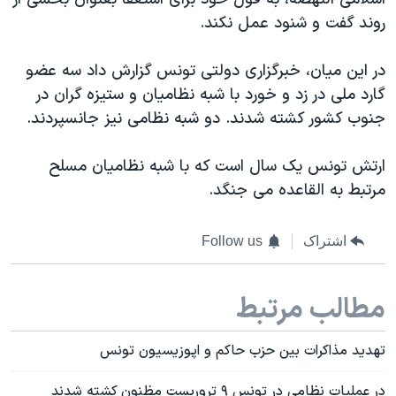
اسرائیل در جنگ
روند گفت و شنود عمل نکند.
نرگس محمدی برنده جایزه نوبل صلح
همایش محافظه‌کاران آمریکا «سی‌پک»
در این میان، خبرگزاری دولتی تونس گزارش داد سه عضو
گارد ملی در زد و خورد با شبه نظامیان و ستیزه گران در
صفحه‌های ویژه
جنوب کشور کشته شدند. دو شبه نظامی نیز جانسپردند.
سفر پرزیدنت ترامپ به چین
ارتش تونس یک سال است که با شبه نظامیان مسلح
مرتبط به القاعده می جنگد.
اشتراک
Follow us
مطالب مرتبط
تهدید مذاکرات بین حزب حاکم و اپوزیسیون تونس
در عملیات نظامی در تونس ۹ تروریست مظنون کشته شدند