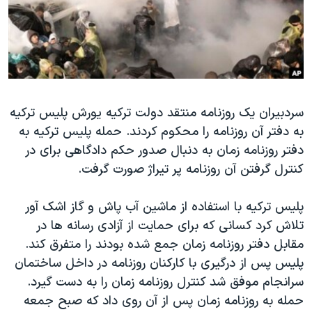
دنبال کنید
مستندها
فرهنگ و زندگی
حقوق شهروندی
انتخابات ریاست جمهوری آمریکا ۲۰۲۴
اقتصادی
حمله جمهوری اسلامی به اسرائیل
رمز مهسا
علم و فناوری
زبانهای مختلف
سردبیران یک روزنامه منتقد دولت ترکیه یورش پلیس ترکیه
اسرائیل در جنگ
ورزش زنان در ایران
به دفتر آن روزنامه را محکوم کردند. حمله پلیس ترکیه به
گالری عکس
اعتراضات زن، زندگی، آزادی
دفتر روزنامه زمان به دنبال صدور حکم دادگاهی برای در
آرشیو پخش زنده
مجموعه مستندهای دادخواهی
کنترل گرفتن آن روزنامه پر تیراژ صورت گرفت.
تریبونال مردمی آبان ۹۸
پلیس ترکیه با استفاده از ماشین آب پاش و گاز اشک آور
دادگاه حمید نوری
تلاش کرد کسانی که برای حمایت از آزادی رسانه ها در
چهل سال گروگان‌گیری
مقابل دفتر روزنامه زمان جمع شده بودند را متفرق کند.
پلیس پس از درگیری با کارکنان روزنامه در داخل ساختمان
قانون شفافیت دارائی کادر رهبری ایران
سرانجام موفق شد کنترل روزنامه زمان را به دست گیرد.
اعتراضات مردمی آبان ۹۸
حمله به روزنامه زمان پس از آن روی داد که صبح جمعه