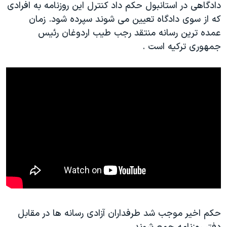
اسرائیل در جنگ
دادگاهی در استانبول حکم داد کنترل این روزنامه به افرادی
که از سوی دادگاه تعیین می شوند سپرده شود. زمان
نرگس محمدی برنده جایزه نوبل صلح
عمده ترین رسانه منتقد رجب طیب اردوغان رئیس
همایش محافظه‌کاران آمریکا «سی‌پک»
جمهوری ترکیه است .
صفحه‌های ویژه
سفر پرزیدنت ترامپ به چین
حکم اخیر موجب شد طرفداران آزادی رسانه ها در مقابل