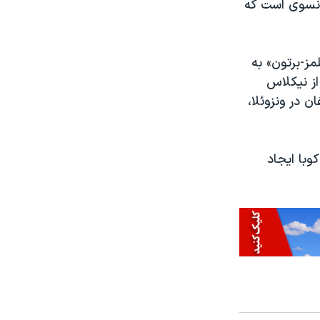
رانسوی است که
پ اجازه خواهد داد ماده ۳ قانون «هلمز-برتون» به
از نیکلاس
ن در ونزوئلا،
با ایجاد