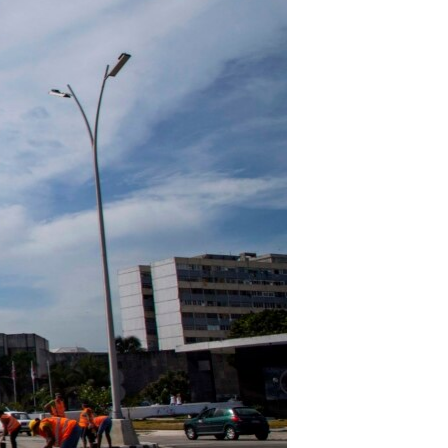
مستندها
فرهنگ و زندگی
حقوق شهروندی
انتخابات ریاست جمهوری آمریکا ۲۰۲۴
اقتصادی
حمله جمهوری اسلامی به اسرائیل
رمز مهسا
علم و فناوری
اسرائیل در جنگ
ورزش زنان در ایران
گالری عکس
اعتراضات زن، زندگی، آزادی
آرشیو پخش زنده
مجموعه مستندهای دادخواهی
تریبونال مردمی آبان ۹۸
دادگاه حمید نوری
چهل سال گروگان‌گیری
قانون شفافیت دارائی کادر رهبری ایران
اعتراضات مردمی آبان ۹۸
اسرائیل در جنگ