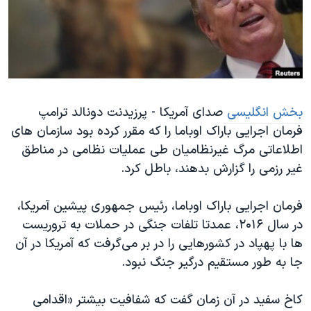
دنبال کنید
مستندها
فرهنگ و زندگی
حقوق شهروندی
انتخابات ریاست جمهوری آمریکا ۲۰۲۴
اقتصادی
حمله جمهوری اسلامی به اسرائیل
رمز مهسا
علم و فناوری
زبانهای مختلف
بخش انگلیسی
صدای آمریکا - پرزیدنت دونالد ترامپ
اسرائیل در جنگ
ورزش زنان در ایران
فرمان اجرایی باراک اوباما را که مقرر کرده بود سازمان های
گالری عکس
اعتراضات زن، زندگی، آزادی
اطلاعاتی مرگ غیرنظامیان طی عملیات نظامی در مناطق
آرشیو پخش زنده
مجموعه مستندهای دادخواهی
غیر رزمی را گزارش بدهند، باطل کرد.
تریبونال مردمی آبان ۹۸
فرمان اجرایی باراک اوباما، رئیس جمهوری پیشین آمریکا،
دادگاه حمید نوری
در سال ۲۰۱۶، عمدتا تلفات جنگی در حملات به تروریست
چهل سال گروگان‌گیری
ها با پهپاد در کشورهایی را در بر می‌گرفت که آمریکا در آن
جا به طور مستقیم درگیر جنگ نبود.
قانون شفافیت دارائی کادر رهبری ایران
اعتراضات مردمی آبان ۹۸
کاخ سفید در آن زمان گفت که شفافیت بیشتر «اقدامی