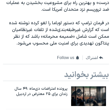
اسرائیل در جنگ
درست» و بهترین راه برای مشروعیت بخشیدن به عملیات
ضد تروریسم نزد متحدان آمریکا است.
نرگس محمدی برنده جایزه نوبل صلح
همایش محافظه‌کاران آمریکا «سی‌پک»
در فرمان ترامپ که دستور اوباما را لغو کرده نوشته شده
صفحه‌های ویژه
است که گزارش غیرطبقه‌بندی‌شده از تلفات غیرنظامیان
ممکن است شامل «ضمیمه محرمانه» باشد که از نظر
سفر پرزیدنت ترامپ به چین
پنتاگون تهدیدی برای امنیت ملی محسوب می‌شود.
اشتراک
Follow us
بیشتر بخوانید
پرونده اعتراضات دی‌ماه: ۴۹ سال
زندان برای ۲۵ معترض در اردبیل