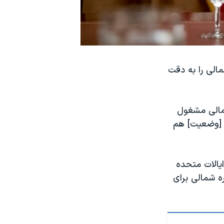
الی را به دقت
۲ آذر گفت: «اگر کره شمالی مشغول
ن [وضعیت] هم
ایالات متحده
ره شمالی برای