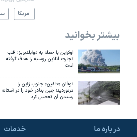
آمريکا
سر
بیشتر بخوانید
اوکراین با حمله به «وایلدبریز» قلب
تجارت آنلاین روسیه را هدف گرفته
است
توفان «دلفین» جنوب ژاپن را
درنوردید؛ چین بنادر خود را در آستانه
رسیدن آن تعطیل کرد
در باره ما
خدمات