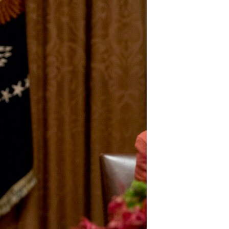
مستندها
فرهنگ و زندگی
حقوق شهروندی
انتخابات ریاست جمهوری آمریکا ۲۰۲۴
اقتصادی
حمله جمهوری اسلامی به اسرائیل
رمز مهسا
علم و فناوری
اسرائیل در جنگ
ورزش زنان در ایران
گالری عکس
اعتراضات زن، زندگی، آزادی
آرشیو پخش زنده
مجموعه مستندهای دادخواهی
تریبونال مردمی آبان ۹۸
دادگاه حمید نوری
چهل سال گروگان‌گیری
قانون شفافیت دارائی کادر رهبری ایران
اعتراضات مردمی آبان ۹۸
اسرائیل در جنگ