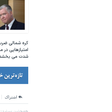
کره شمالی ضرب 
امتیازهایی در م
شدت می بخشد.
اشتراک
همچنبن ببینید: