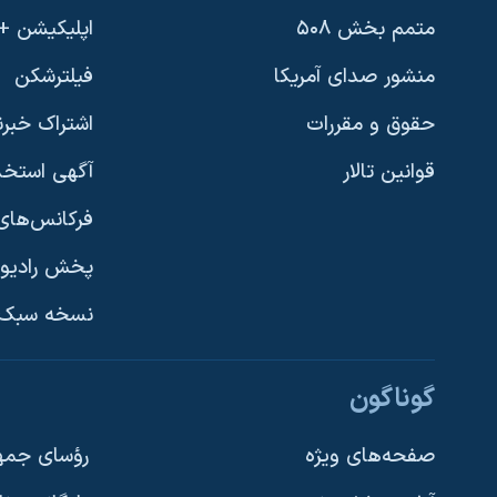
متمم بخش ۵۰۸
اپلیکیشن +VOA
منشور صدای آمریکا
فیلترشکن
حقوق و مقررات
اشتراک خبرن
قوانین تالار
آگهی استخد
فرکانس‌های 
پخش رادیو
یادگیری زبان انگلیسی
نسخه سبک 
دنبال کنید
گوناگون
صفحه‌های ویژه
رؤسای جمهو