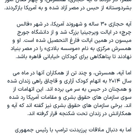
اسرائیل در جنگ
بشردوستانه از حبس در مصر آزاد شده و به آمریکا بازگردند.
نرگس محمدی برنده جایزه نوبل صلح
همایش محافظه‌کاران آمریکا «سی‌پک»
آیه حجازی ۳۰ ساله و شهروند آمریکا، در شهر «فالس
چرچ» در ایالت ویرجینیا بزرگ شد و از دانشگاه جورج
صفحه‌های ویژه
میسون در همین ایالت فارغ التحصیل شده است. او و
سفر پرزیدنت ترامپ به چین
همسرش مرکزی به نام «موسسه بلادی» را در مصر بنیاد
نهادند تا پناهگاهی برای کودکان خیابانی قاهره باشد.
اما آیه، همسرش، و چند تن از همکاران آنها در ماه می
سال ۲۰۱۴ به اتهام کودک آزاری و قاچاق راهی زندان شده
و همچنان در حبس به سر می برده اند. این اتهامات از
سوی سازمان های حقوق بشری و مقامات آمریکا رد شده
اند. برخی سازمان های حقوق بشری نیز گفته اند که آیه و
همکارانش در زندان تحت شکنجه قرار گرفته اند.
اما به دنبال ملاقات پرزیدنت ترامپ با رئیس جمهوری