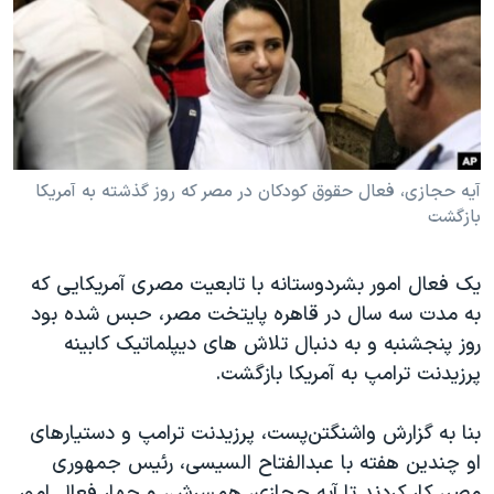
دنبال کنید
مستندها
فرهنگ و زندگی
حقوق شهروندی
انتخابات ریاست جمهوری آمریکا ۲۰۲۴
اقتصادی
حمله جمهوری اسلامی به اسرائیل
رمز مهسا
علم و فناوری
زبانهای مختلف
اسرائیل در جنگ
ورزش زنان در ایران
آیه حجازی، فعال حقوق کودکان در مصر که روز گذشته به آمریکا
بازگشت
گالری عکس
اعتراضات زن، زندگی، آزادی
آرشیو پخش زنده
مجموعه مستندهای دادخواهی
یک فعال امور بشردوستانه با تابعیت مصری آمریکایی که
تریبونال مردمی آبان ۹۸
به مدت سه سال در قاهره پایتخت مصر، حبس شده بود
دادگاه حمید نوری
روز پنجشنبه و به دنبال تلاش های دیپلماتیک کابینه
پرزیدنت ترامپ به آمریکا بازگشت.
چهل سال گروگان‌گیری
قانون شفافیت دارائی کادر رهبری ایران
بنا به گزارش واشنگتن‌پست، پرزیدنت ترامپ و دستیارهای
اعتراضات مردمی آبان ۹۸
او چندین هفته با عبدالفتاح السیسی، رئیس جمهوری
مصر، کار کردند تا آیه حجازی، همسرش، و چهار فعال امور