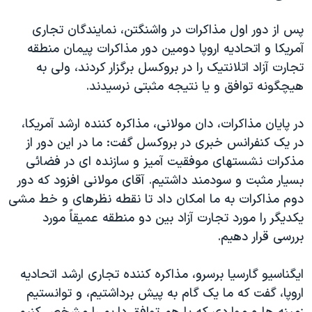
اسرائیل در جنگ
پس از دور اول مذاکرات در واشنگتن، نمایندگان تجاری
نرگس محمدی برنده جایزه نوبل صلح
آمریکا و اتحادیه اروپا دومین دور مذاکرات پیمان منطقه
همایش محافظه‌کاران آمریکا «سی‌پک»
تجارت آزاد اتلانتیک را در بروکسل برگزار کردند، ولی به
صفحه‌های ویژه
هیچگونه توافق و یا نتیجه مثبتی نرسیدند.
سفر پرزیدنت ترامپ به چین
در پایان مذاکرات، دان مولانی، مذاکره کننده ارشد آمریکا،
در یک کنفرانس خبری در بروکسل گفت: ما در این دور از
مذکرات نشستهای موفقیت آمیز و سازنده ای در فضائی
بسیار مثبت و سودمند داشتیم. آقای مولانی افزود که دور
دوم مذاکرات به ما امکان داد تا نقطه نظرهای و خط مشی
یکدیگر را مورد تجارت آزاد بین دو منطقه عمیقاً مورد
بررسی قرار دهیم.
ایگناسیو گارسیا برسرو، مذاکره کننده تجاری ارشد اتحادیه
اروپا، گفت که ما یک گام به پیش برداشتیم، و توانستیم