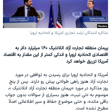
دنبال کنید
مستندها
فرهنگ و زندگی
حقوق شهروندی
انتخابات ریاست جمهوری آمریکا ۲۰۲۴
اقتصادی
حمله جمهوری اسلامی به اسرائیل
رمز مهسا
علم و فناوری
مذاکره کنندگان ارشد تجاری آمریکا و اتحادیه اروپا
زبانهای مختلف
اسرائیل در جنگ
ورزش زنان در ایران
پیمان منطقه تجارت آزاد اتلانتیک ۱۶۰ میلیارد دلار به
گالری عکس
اعتراضات زن، زندگی، آزادی
اقتصادی اتحادیه اروپا و اندکی کمتر از این مقدار به اقتصاد
آرشیو پخش زنده
مجموعه مستندهای دادخواهی
آمریکا تزریق خواهد کرد
تریبونال مردمی آبان ۹۸
آمریکا و اتحادیه اروپا برای رسیدن به توافقی در مورد
دادگاه حمید نوری
تجارت آزاد هنوز راهی طولانی پیش رو دارند. پس از پنج
چهل سال گروگان‌گیری
روز مذاکره در مورد «پیمان منطقه تجارت آزاد اتلانتیک »،
موسوم به «تی تیپ»، هنوز بسیاری از سوالات بدون جواب
قانون شفافیت دارائی کادر رهبری ایران
باقی مانده، و حتی موضوع حفاظ و سپر اطلاعاتی اصلاً
اعتراضات مردمی آبان ۹۸
مطرح نشده است.