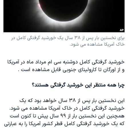
دنبال کنید
مستندها
فرهنگ و زندگی
حقوق شهروندی
انتخابات ریاست جمهوری آمریکا ۲۰۲۴
اقتصادی
حمله جمهوری اسلامی به اسرائیل
رمز مهسا
علم و فناوری
برای نخستین بار پس از ۳۸ سال یک خورشید گرفتگی کامل در
زبانهای مختلف
خاک آمریکا مشاهده می شود.
اسرائیل در جنگ
ورزش زنان در ایران
گالری عکس
اعتراضات زن، زندگی، آزادی
خورشید گرفتگی کامل دوشنبه سی ام مرداد ماه در آمریکا
آرشیو پخش زنده
مجموعه مستندهای دادخواهی
و از اورگان تا کارولینای جنوبی قابل مشاهده است .
تریبونال مردمی آبان ۹۸
چرا همه منتظر این خورشید گرفتگی هستند؟
دادگاه حمید نوری
چهل سال گروگان‌گیری
این نخستین بار پس از ۳۸ سال خواهد بود که یک
خورشید گرفتگی کامل در خاک آمریکا مشاهده می شود.
قانون شفافیت دارائی کادر رهبری ایران
همچنین این نخستین بار از ۹۹ سال پیش تا کنون است
اعتراضات مردمی آبان ۹۸
که یک خورشید گرفتگی کامل قطر کشور آمریکا را به عبارتی