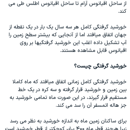
اسرائیل در جنگ
از ساحل اقیانوس آرام تا ساحل اقیانوس اطلس طی می
کند.
نرگس محمدی برنده جایزه نوبل صلح
همایش محافظه‌کاران آمریکا «سی‌پک»
خورشید گرفتگی کامل هر سه سال یک بار در یک نقطه از
صفحه‌های ویژه
جهان اتفاق میافتد اما از آنجایی که بیشتر سطح زمین را
آب تشکیل داده اغلب این خورشید گرفتگیها بر روی
سفر پرزیدنت ترامپ به چین
اقیانوس قابل مشاهده هستند.
خورشید گرفتگی چیست؟
خورشید گرفتگی کامل زمانی اتفاق میافتد که ماه کاملا
بین زمین و خورشید قرار گرفته و سه کره در یک خط
مستقیم قرار گیرند، در این صورت ماه تمامی خورشید به
جز هاله اتمسفر آن را سد می کند.
برای ساکنان زمین ماه به اندازه خورشید به نظر می رسد
زیرا هرچند قطر ماه ۴۰۰ برابر کوچکتر از قطر خورشید است