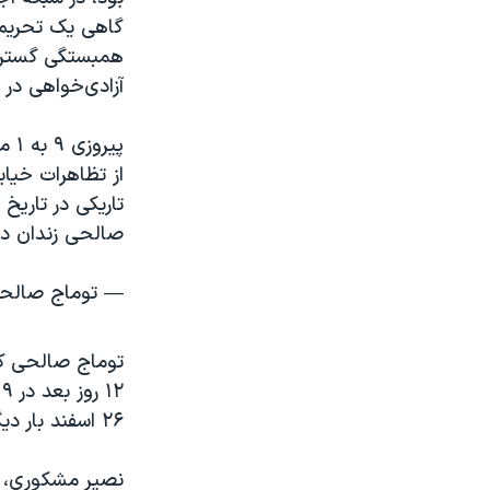
همبستگی گسترده‌
آزادی‌خواهی در ا
پیر
تاریکی در تاریخ 
صالحی زندان د
— توماج صالحی🌋 (@omaj
۲
۲۶ اسفند بار دیگر این رپر معترض را محاکمه کند.
نصیر مشکوری، ن