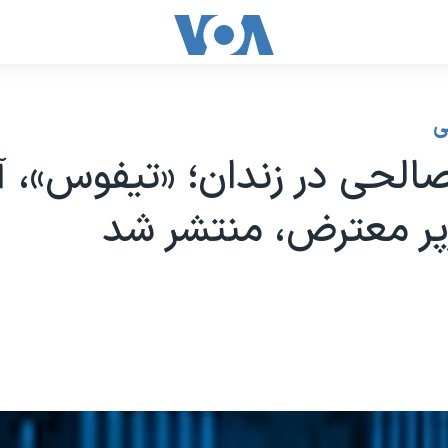
ی
الحی در زندان؛ «تیفوس»، 
پر معترض، منتشر شد