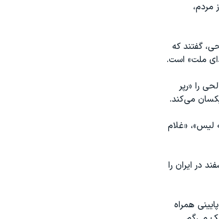
 مردم،
ی، گفتند که
دای ملت» است.
حی را «رپر
کسان می‌کند.
 لیس»، «غلام
د در ایران را
ایینی همراه
به خودمون تبریک می‌گم.