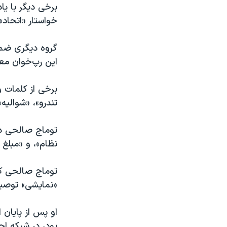
برخی دیگر با ی
خواستار «اتحاد»
گروه دیگری ضمن
این رپ‌خوان مع
برخی از کلمات و
تندرو»، «شوالیه
توماج صالحی در
نظام»، و «مبلغ
توماج صالحی که 
«نمایشی» توصیف
او پس از پایان 