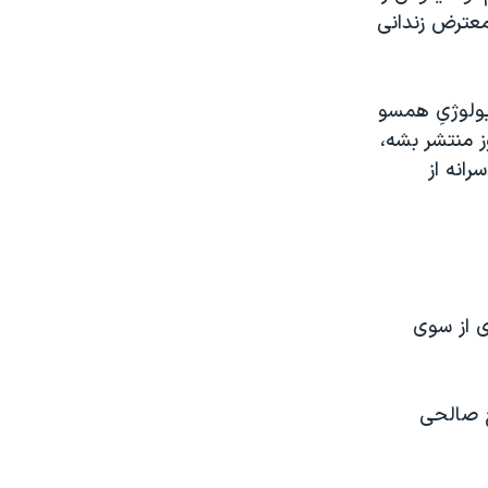
معترض زندانی
ده و مخاطبش ایدیولوژیِ همسو
وز منتشر بشه،
رانه از
ی از سوی
ج صالحی