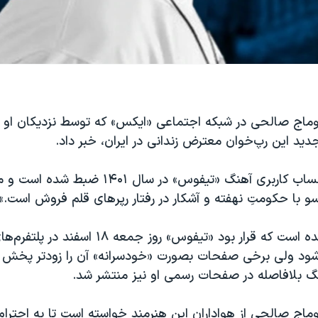
ماج صالحی در شبکه اجتماعی «ایکس» که توسط نزدیکان او اد
جدید این رپ‌خوان معترض زندانی در ایران، خبر داد.
به نوشته این حساب کاربری آهنگ «تیفوس» در سال ۱۴۰۱
و با حکومتِ نهفته و آشکار در رفتار رپرهای قلم فروش است.»
در ادامه گفته شده است که قرار بود «تیفوس» روز ج
د ولی برخی صفحات بصورت «خودسرانه» آن را زودتر پخش کر
 بلافاصله در صفحات رسمی او نیز منتشر شد.
اج صالحی از هواداران این هنرمند خواسته است تا به احترام 