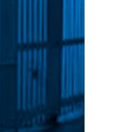
مستندها
فرهنگ و زندگی
حقوق شهروندی
انتخابات ریاست جمهوری آمریکا ۲۰۲۴
اقتصادی
حمله جمهوری اسلامی به اسرائیل
رمز مهسا
علم و فناوری
اسرائیل در جنگ
ورزش زنان در ایران
گالری عکس
اعتراضات زن، زندگی، آزادی
آرشیو پخش زنده
مجموعه مستندهای دادخواهی
تریبونال مردمی آبان ۹۸
دادگاه حمید نوری
چهل سال گروگان‌گیری
قانون شفافیت دارائی کادر رهبری ایران
اعتراضات مردمی آبان ۹۸
اسرائیل در جنگ