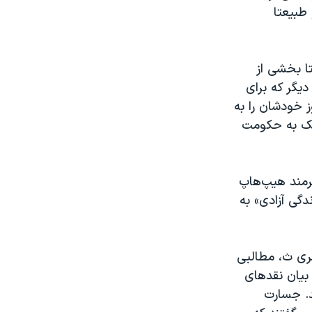
طبیعتا
ا بخشی از
دیگر که برای
 خودشان را به
دیک به حکومت
رمند هیپ‌هاپ
گی آزادی» به
سری ث، مطالبی
 بیان نقدهای
د. جسارت