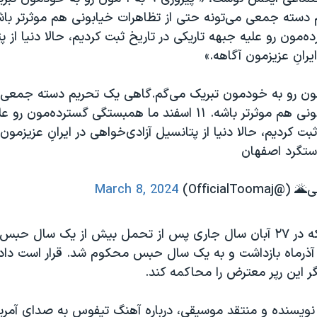
مون رو علیه جبهه تاریکی در تاریخ ثبت کردیم، حالا دنیا از پ
یرانِ عزیزمون آگاهه.»
وزی ۹ به ۱‌ مون رو به خودمون تبریک می‌گم.گاهی یک تحریم دسته جمع
از تظاهرات خیابونی هم موثرتر باشه. ۱۱ اسفند ما همبستگی گسترده‌مو
ثبت کردیم، حالا دنیا از پتانسیل آزادی‌خواهی در ایرانِ عزیزمون
ستگرد اصفهان
OfficialTo)
March 8, 2024
توماج صالحی که در ۲۷ آبان سال جاری پس از تحمل بیش از یک سال ح
۱ روز بعد در ۹ آذرماه بازداشت و به یک سال حبس محکوم شد. قرار است د
ویسنده و منتقد موسیقی، درباره آهنگ تیفوس به صدای آمریک