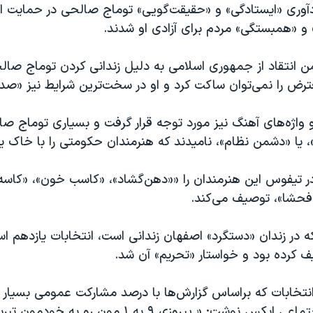
ادآوری «ایستادگی» و «حقیقت‌گویی» توماج صالحی در حمایت از
 و «همبستگی» مردم برای آزادی او شدند.
 انتقاد از جمهوری اسلامی به دلیل زندانی کردن توماج صالح
ترض را نمی‌توان ساکت کرد و او در سخت‌ترین شرایط نیز «ص
 واژه‌های آهنگ نیز مورد توجه قرار گرفت و بسیاری توماج صال
»، یا «دشمن نظام»، نامیدند که هنرمندان حکومتی را با خاک ی
 تیفوس این هنرمندان را ««دهن‌گشاد»، «کاسب خون»، «کاسه
 فحشا»، توصیف می‌کند.
در زندان «دستگرد» اصفهان زندانی است، انتخابات یازدهم اسفن
 کرده بود و خواستار «تحریم» آن شد.
انتخابات که براساس گزارش‌ها با درصد مشارکت عمومی بسیار پ
بود، در شبکه اجتماعی ایکس نوشت: « پیروزی ۹ به ۱‌ مون رو 