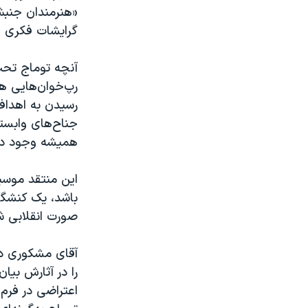
«هنرمندان جنبش
گرایشات فکری و
آنچه توماج تحت
رپ‌خوان‌هایی هس
رسیدن به اهداف
جناح‌های وابست
همیشه وجود داشت
این منتقد موسی
باشد، یک کنشگر
صورت انقلابی ش
آقای مشکوری در 
را در آثارش بیا
اعتراضی در فرم