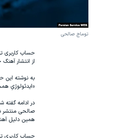
نرگس محمدی برنده جایزه نوبل صلح
همایش محافظه‌کاران آمریکا «سی‌پک»
صفحه‌های ویژه
توماج صالحی
سفر پرزیدنت ترامپ به چین
حساب کاربری تو
از انتشار آهنگ 
«ایدئولوژیِ همس
صالحی منتشر شو
همین دلیل آهنگ
حساب کاربری توم