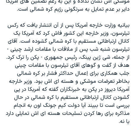
موشکی اش نشان نداده و این به رغم تضمین های آمریکا
اسرائیل در جنگ
دایر بر عدم تمایل به سرنگونی رژیم کره شمالی است.
نرگس محمدی برنده جایزه نوبل صلح
همایش محافظه‌کاران آمریکا «سی‌پک»
بیانیه وزارت خارجه آمریکا پس از آن انتشار یافت که رکس
تیلرسون، وزیر خارجه این کشور فاش کرد که آمریکا یک
صفحه‌های ویژه
کانال ارتباطاتی مستقیم با کره شمالی گشوده است. آقای
سفر پرزیدنت ترامپ به چین
تیلرسون شنبه شب پس از ملاقات با مقامات ارشد چینی -
از جمله، شی ژین پینگ، رئیس جمهوری - پکن را ترک کرد.
هدف از گفت و گوهای آقای تیلرسون با مقامات چینی
جلب همکاری برای اِعمال حداکثر فشار بر کره شمالی
بخاطر تعرضات موشکی و هسته ای اش بود. وزیر خارجه
آمریکا دیروز در پکن به خبرنگاران گفته که آمریکا در پی
گشودن کانال ارتباطاتی مستقیم با کره شمالی در حال
بررسی است تا ببیند آیا دولت کیم جونگ اون به انجام
مذاکره برای رها کردن تسلیحات هسته ای اش تمایلی دارد
یا نه.