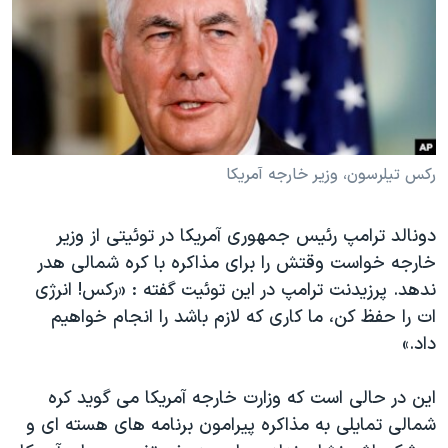
دنبال کنید
مستندها
فرهنگ و زندگی
حقوق شهروندی
انتخابات ریاست جمهوری آمریکا ۲۰۲۴
اقتصادی
حمله جمهوری اسلامی به اسرائیل
رمز مهسا
علم و فناوری
زبانهای مختلف
اسرائیل در جنگ
ورزش زنان در ایران
رکس تیلرسون، وزیر خارجه آمریکا
گالری عکس
اعتراضات زن، زندگی، آزادی
دونالد ترامپ رئیس جمهوری آمریکا در توئیتی از وزیر
آرشیو پخش زنده
مجموعه مستندهای دادخواهی
خارجه خواست وقتش را برای مذاکره با کره شمالی هدر
تریبونال مردمی آبان ۹۸
ندهد. پرزیدنت ترامپ در این توئیت گفته : «رکس! انرژی
دادگاه حمید نوری
ات را حفظ کن، ما کاری که لازم باشد را انجام خواهیم
داد.»
چهل سال گروگان‌گیری
قانون شفافیت دارائی کادر رهبری ایران
این در حالی است که وزارت خارجه آمریکا می گوید کره
اعتراضات مردمی آبان ۹۸
شمالی تمایلی به مذاکره پیرامون برنامه های هسته ای و