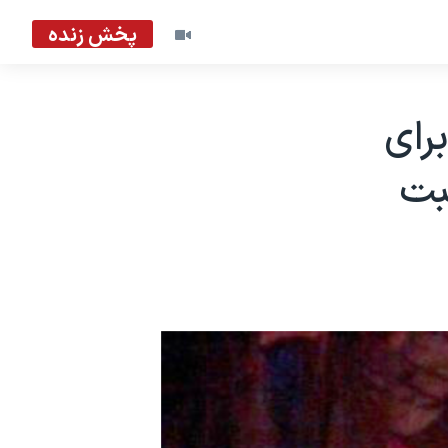
پخش زنده
رای
بت