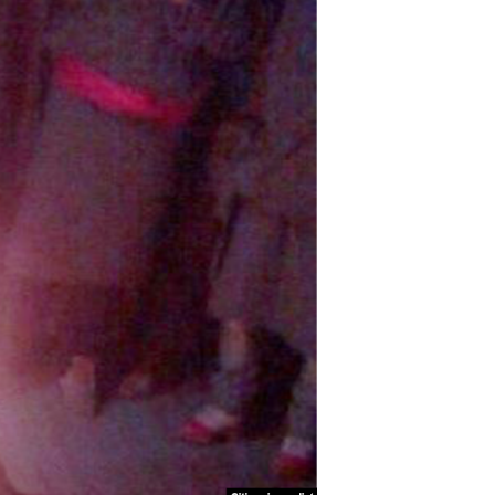
مستندها
فرهنگ و زندگی
حقوق شهروندی
انتخابات ریاست جمهوری آمریکا ۲۰۲۴
اقتصادی
حمله جمهوری اسلامی به اسرائیل
رمز مهسا
علم و فناوری
اسرائیل در جنگ
ورزش زنان در ایران
گالری عکس
اعتراضات زن، زندگی، آزادی
آرشیو پخش زنده
مجموعه مستندهای دادخواهی
تریبونال مردمی آبان ۹۸
دادگاه حمید نوری
چهل سال گروگان‌گیری
قانون شفافیت دارائی کادر رهبری ایران
اعتراضات مردمی آبان ۹۸
اسرائیل در جنگ