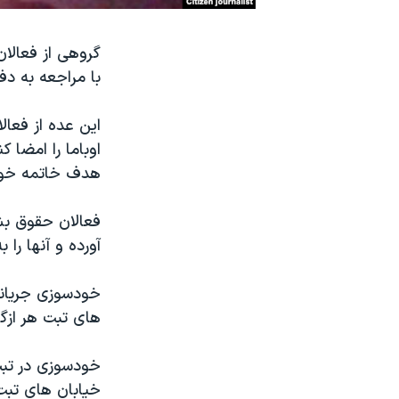
نرگس محمدی برنده جایزه نوبل صلح
گروهی از فعالا
همایش محافظه‌کاران آمریکا «سی‌پک»
با مراجعه به دف
صفحه‌های ویژه
سفر پرزیدنت ترامپ به چین
این عده از فعال
اوباما را امضا 
هدف خاتمه خود
آورده و آنها را
خودسوزی جریانی
های تبت هر ازگ
خیابان های تبت 