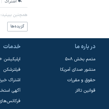
اشتراک
همچنبن ببینید:
گزيده‌ها
در باره ما
خدمات
متمم بخش ۵۰۸
اپلیکیشن +VOA
منشور صدای آمریکا
فیلترشکن
حقوق و مقررات
اشتراک خبرن
قوانین تالار
آگهی استخد
فرکانس‌های 