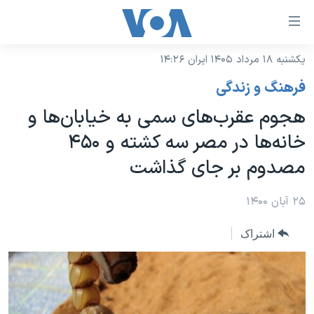
ینکهای
ابل
سترسی
یکشنبه ۱۸ مرداد ۱۴۰۵ ایران ۱۴:۲۶
خانه
هش
فرهنگ و زندگی
نسخه سبک وب‌سایت
ه
هجوم عقرب‌های سمی به خیابان‌ها و
حتوای
موضوع ها
خانه‌ها در مصر سه کشته و ۴۵۰
صلی
برنامه های تلویزیونی
ایران
هش
مصدوم بر جای گذاشت
جدول برنامه ها
ه
آمریکا
فحه
صفحه‌های ویژه
۲۵ آبان ۱۴۰۰
جهان
صلی
فرکانس‌های صدای آمریکا
ورزشی
جام جهانی ۲۰۲۶
هش
اشتراک
پخش رادیویی
ه
گزیده‌ها
عملیات خشم حماسی
ستجو
۲۵۰سالگی آمریکا
ویژه برنامه‌ها
یادگیری زبان انگلیسی
ویدیوها
بایگانی برنامه‌های تلویزیونی