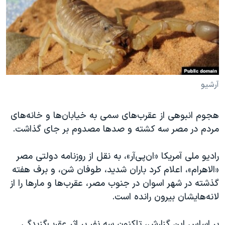
دنبال کنید
مستندها
فرهنگ و زندگی
حقوق شهروندی
انتخابات ریاست جمهوری آمریکا ۲۰۲۴
اقتصادی
حمله جمهوری اسلامی به اسرائیل
رمز مهسا
علم و فناوری
زبانهای مختلف
اسرائیل در جنگ
ورزش زنان در ایران
آرشیو
گالری عکس
اعتراضات زن، زندگی، آزادی
هجوم انبوهی از عقرب‌های سمی به خیابان‌ها و خانه‌های
آرشیو پخش زنده
مجموعه مستندهای دادخواهی
مردم در مصر سه کشته و صدها مصدوم بر جای گذاشت.
تریبونال مردمی آبان ۹۸
رادیو ملی آمریکا «ان‌پی‌آر»، به نقل از روزنامه دولتی مصر
دادگاه حمید نوری
«الاهرام»، اعلام کرد باران‌ شدید، طوفان شن، و برف هفته
چهل سال گروگان‌گیری
گذشته در شهر اسوان در جنوب مصر، عقرب‌ها و مارها را از
قانون شفافیت دارائی کادر رهبری ایران
لانه‌هایشان بیرون رانده است.
اعتراضات مردمی آبان ۹۸
بر اساس این گزارش، تاکنون سه نفر بر اثر عقرب‌گزیدگی