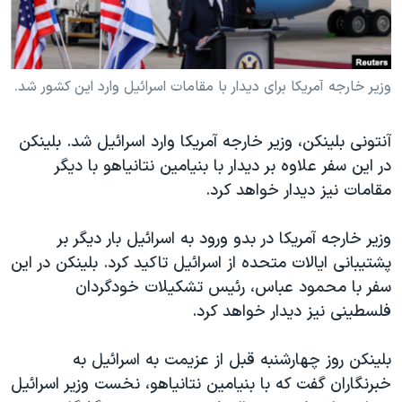
دنبال کنید
مستندها
فرهنگ و زندگی
حقوق شهروندی
انتخابات ریاست جمهوری آمریکا ۲۰۲۴
اقتصادی
حمله جمهوری اسلامی به اسرائیل
وزیر خارجه آمریکا برای دیدار با مقامات اسرائیل وارد این کشور شد.
رمز مهسا
علم و فناوری
زبانهای مختلف
آنتونی بلینکن، وزیر خارجه آمریکا وارد اسرائیل شد. بلینکن
اسرائیل در جنگ
ورزش زنان در ایران
در این سفر علاوه بر دیدار با بنیامین نتانیاهو با دیگر
گالری عکس
اعتراضات زن، زندگی، آزادی
مقامات نیز دیدار خواهد کرد.
آرشیو پخش زنده
مجموعه مستندهای دادخواهی
وزیر خارجه آمریکا در بدو ورود به اسرائیل بار دیگر بر
تریبونال مردمی آبان ۹۸
پشتیبانی ایالات متحده از اسرائیل تاکید کرد. بلینکن در این
دادگاه حمید نوری
سفر با محمود عباس، رئیس تشکیلات خودگردان
فلسطینی نیز دیدار خواهد کرد.
چهل سال گروگان‌گیری
قانون شفافیت دارائی کادر رهبری ایران
بلینکن روز چهارشنبه قبل از عزیمت به اسرائیل به
اعتراضات مردمی آبان ۹۸
خبرنگاران گفت که با بنیامین نتانیاهو، نخست وزیر اسرائیل