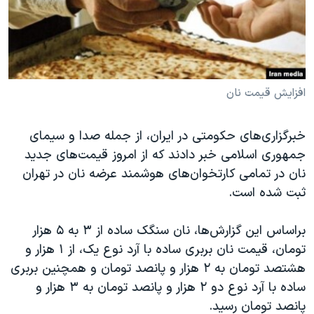
دنبال کنید
مستندها
فرهنگ و زندگی
حقوق شهروندی
انتخابات ریاست جمهوری آمریکا ۲۰۲۴
اقتصادی
حمله جمهوری اسلامی به اسرائیل
رمز مهسا
علم و فناوری
افزایش قیمت نان
زبانهای مختلف
اسرائیل در جنگ
ورزش زنان در ایران
خبرگزاری‌های حکومتی در ایران، از جمله صدا و سیمای
گالری عکس
اعتراضات زن، زندگی، آزادی
جمهوری اسلامی خبر دادند که از امروز قیمت‌های جدید
آرشیو پخش زنده
مجموعه مستندهای دادخواهی
نان در تمامی کارتخوان‌های هوشمند عرضه نان در تهران
ثبت شده است.
تریبونال مردمی آبان ۹۸
دادگاه حمید نوری
براساس این گزارش‌ها، نان سنگک ساده از ۳ به ۵ هزار
چهل سال گروگان‌گیری
تومان، قیمت نان بربری ساده با آرد نوع یک، از ۱ هزار و
هشتصد تومان به ۲ هزار و پانصد تومان و همچنین بربری
قانون شفافیت دارائی کادر رهبری ایران
ساده با آرد نوع دو ۲ هزار و پانصد تومان به ۳ هزار و
اعتراضات مردمی آبان ۹۸
پانصد تومان رسید.