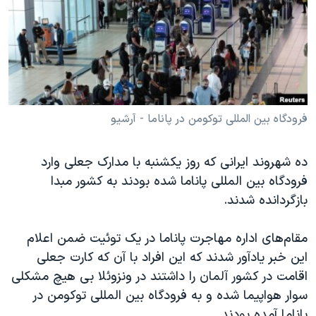
دنبال کنید
مستندها
فرهنگ و زندگی
حقوق شهروندی
انتخابات ریاست جمهوری آمریکا ۲۰۲۴
اقتصادی
حمله جمهوری اسلامی به اسرائیل
رمز مهسا
علم و فناوری
زبانهای مختلف
اسرائیل در جنگ
ورزش زنان در ایران
فرودگاه بین المللی توکومن در پاناما - آرشیو
گالری عکس
اعتراضات زن، زندگی، آزادی
ده شهروند ایرانی که روز یکشنبه با مدارک جعلی وارد
آرشیو پخش زنده
مجموعه مستندهای دادخواهی
فرودگاه بین المللی پاناما شده بودند به کشور مبدا
تریبونال مردمی آبان ۹۸
بازگردانده شدند.
دادگاه حمید نوری
مقام‌های اداره مهاجرت پاناما در یک توئیت ضمن اعلام
چهل سال گروگان‌گیری
این خبر یادآور شدند که این افراد با آن که کارت جعلی
قانون شفافیت دارائی کادر رهبری ایران
اقامت در کشور آلمان را داشتند در ونزوئلا بی هیچ مشکلی
سوار هواپیما شده و به فرودگاه بین المللی توکومن در
اعتراضات مردمی آبان ۹۸
پاناما آمده بودند.