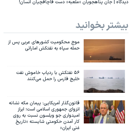
دیدگاه | جان پناهجويان «ملعبه» دست قاچاقچيان انسان!
بیشتر بخوانید
موج محکومیت کشورهای عربی پس از
حمله سپاه به نفتکش اماراتی
۵۶ نفتکش با ردیاب خاموش نفت
خلیج فارس را حمل می‌کنند
قانون‌گذار آمریکایی: پیمان مکه نشانه
انزوای جمهوری اسلامی است؛ ابراز
امیدواری جو ویلسون نسبت به روی
کار آمدن حکومتی شایسته «تاریخ
غنی ایران»