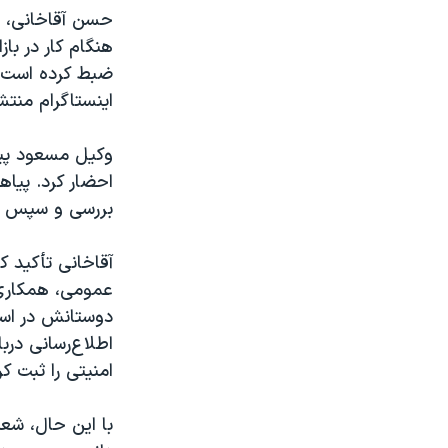
حسن آقاخانی، و
هنگام کار در با
ضبط کرده است. 
اینستاگرام منتشر
وکیل مسعود پیا
احضار کرد. پیاه
بررسی و سپس به شعبه ۲۳ دا
آقاخانی تأکید 
عمومی، همکاری، 
دوستانش در است
اطلاع‌رسانی در
امنیتی را ثبت ک