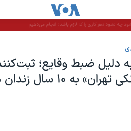
ود چه نشود «هر کاری را که لازم باشد» انجام می‌دهیم
ی
دلیل ضبط وقایع؛ ثبت‌کنند
«مرد تانکی تهران» به ۱۰ س