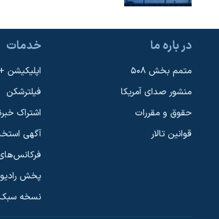
در باره ما
خدمات
متمم بخش ۵۰۸
اپلیکیشن +VOA
منشور صدای آمریکا
فیلترشکن
حقوق و مقررات
اشتراک خبرن
قوانین تالار
آگهی استخد
فرکانس‌های 
پخش رادیو
یادگیری زبان انگلیسی
نسخه سبک 