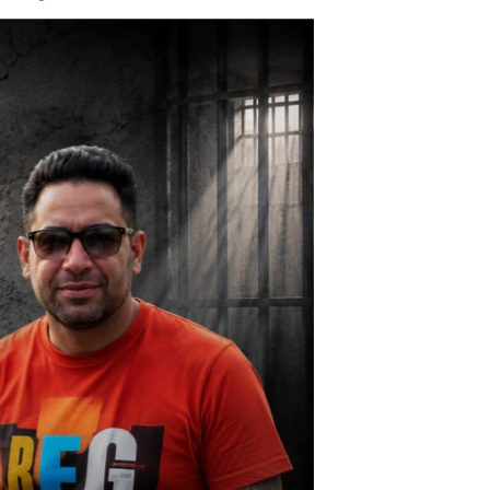
مستندها
فرهنگ و زندگی
حقوق شهروندی
انتخابات ریاست جمهوری آمریکا ۲۰۲۴
اقتصادی
حمله جمهوری اسلامی به اسرائیل
رمز مهسا
علم و فناوری
اسرائیل در جنگ
ورزش زنان در ایران
گالری عکس
اعتراضات زن، زندگی، آزادی
آرشیو پخش زنده
مجموعه مستندهای دادخواهی
تریبونال مردمی آبان ۹۸
دادگاه حمید نوری
چهل سال گروگان‌گیری
قانون شفافیت دارائی کادر رهبری ایران
اعتراضات مردمی آبان ۹۸
اسرائیل در جنگ