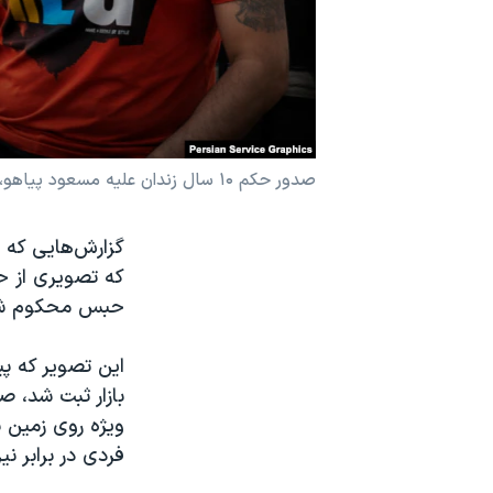
نرگس محمدی برنده جایزه نوبل صلح
همایش محافظه‌کاران آمریکا «سی‌پک»
صفحه‌های ویژه
سفر پرزیدنت ترامپ به چین
صدور حکم ۱۰ سال زندان علیه مسعود پیاهو، شهروندی که تصویر حرکت اعتراضی مشهور به «مرد تانکی تهران» را ثبت کرد
حبس محکوم شده 
این تصویر که پ
بازار ثبت شد، ص
ویژه روی زمین 
فردی در برابر ن