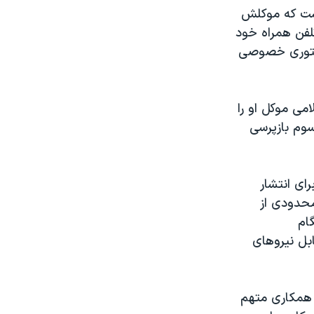
است که موکلش
تلفن همراه خود
استوری خصوصی
می موکل او را
سوم بازپرسی
ای انتشار
محدودی از
ام
بل نیروهای
شار و همکاری متهم