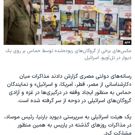
دنبال کنید
مستندها
فرهنگ و زندگی
حقوق شهروندی
انتخابات ریاست جمهوری آمریکا ۲۰۲۴
اقتصادی
حمله جمهوری اسلامی به اسرائیل
رمز مهسا
علم و فناوری
زبانهای مختلف
اسرائیل در جنگ
ورزش زنان در ایران
عکس‌های برخی از گروگان‌های ربوده‌شده توسط حماس بر روی یک
دیوار در تل‌آویو، اسرائیل.
گالری عکس
اعتراضات زن، زندگی، آزادی
آرشیو پخش زنده
مجموعه مستندهای دادخواهی
رسانه‌های دولتی مصری گزارش دادند مذاکرات میان
تریبونال مردمی آبان ۹۸
«کارشناسانی از مصر، قطر، آمریکا، و اسرائیل» و نمایندگان
حماس به منظور ایجاد وقفه در درگیری‌ها در غزه و آزادی
دادگاه حمید نوری
گروگان‌های اسرائیلی در دوحه از سر گرفته شده است.
چهل سال گروگان‌گیری
قانون شفافیت دارائی کادر رهبری ایران
یک هیئت اسرائیلی به سرپرستی دیوید بارنیا، رئیس موساد،
در مذاکرات روزهای گذشته در پاریس به همین منظور
اعتراضات مردمی آبان ۹۸
مشارکت کرد.