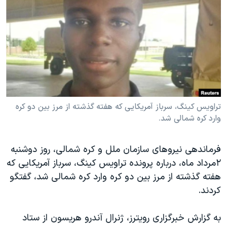
دنبال کنید
مستندها
فرهنگ و زندگی
حقوق شهروندی
انتخابات ریاست جمهوری آمریکا ۲۰۲۴
اقتصادی
حمله جمهوری اسلامی به اسرائیل
رمز مهسا
علم و فناوری
زبانهای مختلف
اسرائیل در جنگ
ورزش زنان در ایران
گالری عکس
اعتراضات زن، زندگی، آزادی
تراویس کینگ، سرباز آمریکایی که هفته گذشته از مرز بین دو کره
وارد کره شمالی شد.
آرشیو پخش زنده
مجموعه مستندهای دادخواهی
تریبونال مردمی آبان ۹۸
فرماندهی نیروهای سازمان ملل و کره شمالی، روز دوشنبه
دادگاه حمید نوری
۲مرداد ماه، درباره‌ پرونده تراویس کینگ، سرباز آمریکایی که
چهل سال گروگان‌گیری
هفته گذشته از مرز بین دو کره وارد کره شمالی شد، گفتگو
کردند.
قانون شفافیت دارائی کادر رهبری ایران
اعتراضات مردمی آبان ۹۸
به گزارش خبرگزاری رویترز، ژنرال آندرو هریسون از ستاد