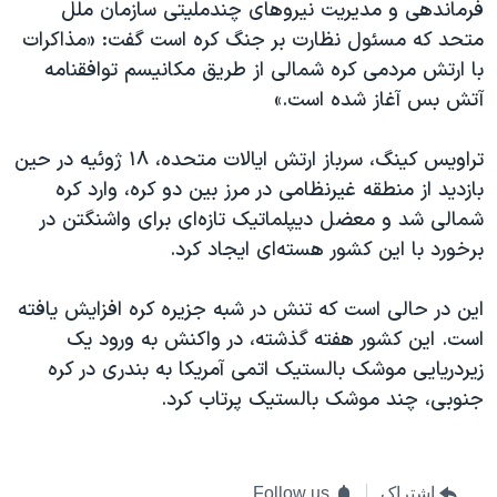
اسرائیل در جنگ
فرماندهی و مدیریت نیروهای چندملیتی سازمان ملل
متحد که مسئول نظارت بر جنگ کره است گفت: «مذاکرات
نرگس محمدی برنده جایزه نوبل صلح
با ارتش مردمی کره شمالی از طریق مکانیسم توافقنامه
همایش محافظه‌کاران آمریکا «سی‌پک»
آتش بس آغاز شده است.»
صفحه‌های ویژه
تراویس کینگ، سرباز ارتش ایالات متحده، ۱۸ ژوئیه در حین
سفر پرزیدنت ترامپ به چین
بازدید از منطقه غیرنظامی در مرز بین دو کره، وارد کره
شمالی شد و معضل دیپلماتیک تازه‌ای برای واشنگتن در
برخورد با این کشور هسته‌ای ایجاد کرد.
این در حالی است که تنش در شبه جزیره کره افزایش یافته
است. این کشور هفته گذشته، در واکنش به ورود یک
زیردریایی موشک بالستیک اتمی آمریکا به بندری در کره
جنوبی، چند موشک بالستیک پرتاب کرد.
اشتراک
Follow us