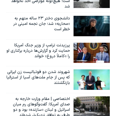
است؛ هیچ‌گونه عوارضی اخذ نخواهد
شد
دانشجوی دختر ۲۳ ساله متهم به
«محاربه» شد؛ جان نجمه امینی در
خطر است
پرزیدنت ترامپ از وزیر جنگ آمریکا
حمایت کرد و گزارش‌ها درباره برکناری او
را «کاملاً دروغ» خواند
شهروند شدن دو فوتبالیست زن ایرانی
که پس از جام ملت‌های آسیا از استرالیا
بازنگشتند
اختصاصی | مقام وزارت خارجه به
صدای آمریکا: گفت‌وگوهای رم میان
اسرائیل و لبنان «سازنده» بود و دو
طرف به توافق نزدیک‌تر شده‌اند