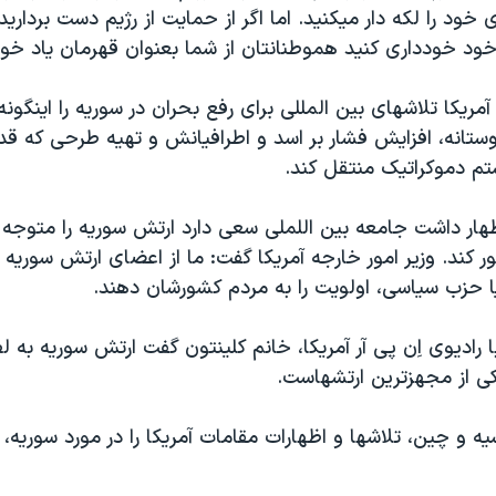
 خود را لکه دار ميکنيد. اما اگر از حمايت از رژيم دست برداريد
ود خودداری کنيد هموطنانتان از شما بعنوان قهرمان ياد خوا
آمريکا تلاشهای بين المللی برای رفع بحران در سوريه را اينگونه
تانه، افزايش فشار بر اسد و اطرافيانش و تهيه طرحی که قدر
تم دموکراتيک منتقل کند.
ظهار داشت جامعه بين اللملی سعی دارد ارتش سوريه را متوج
 کند. وزير امور خارجه آمريکا گفت: ما از اعضای ارتش سوريه
يا حزب سياسی، اولويت را به مردم کشورشان دهند.
 راديوی اِن پی آر آمريکا، خانم کلينتون گفت ارتش سوريه به
کی از مجهزترين ارتشهاست.
ه و چين، تلاشها و اظهارات مقامات آمريکا را در مورد سوريه، مو