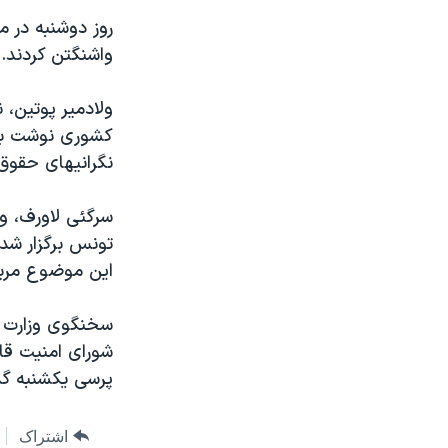
روز دوشنبه در م
واشنگتن کردند.
ولادمير پوتين، 
کشوری نوشت بنظ
نگرانيهای حقوق
سرگئی لاورف، وز
تونس برگزار شد 
اين موضوع مرب
سخنگوی وزارت خ
شورای امنيت قا
پرسی يکشنبه گذ
اشتراک