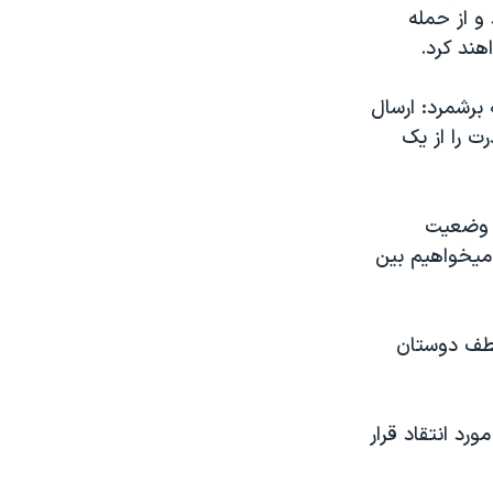
 و از حمله
هند کرد.
 برشمرد: ارسال
ت را از يک
ه وضعيت
 ميخواهيم بين
 لطف دوستان
رد انتقاد قرار