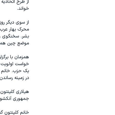
از طرح اتحاديه
خواند.
از سوی ديگر رو
محرک بهار عرب 
بشر. سخنگوی وز
موضع چين هموار
همزمان با برگزا
خواست اولويت را
يک حزب. خانم ک
در زمينه رساندن
هيلاری کلينتون 
جمهوری آنکشور،
خانم کلينتون گ