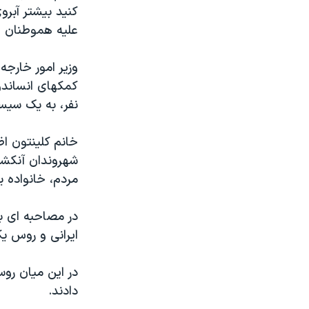
کنيد بيشتر آبروی
عليه هموطنان خ
وزير امور خارجه 
کمکهای انساندوس
نفر، به يک سيس
خانم کلينتون ا
شهروندان آنکشور
مردم، خانواده 
در مصاحبه ای با
ايرانی و روس ي
در اين ميان روسي
دادند.