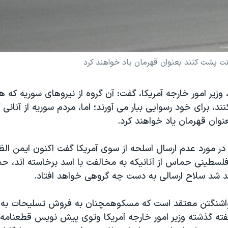
نت پشت کنند بعنوان قهرمان ياد خواهند کرد
 وزير امور خارجه آمريکا، گفت: آن گروه از نيروهای سوريه که ه
د، برای خود رسوايی ببار می آورند؛ اما، مردم سوريه از آنان
وان قهرمان ياد خواهند کرد.
در مورد عدم ارسال اسلحه از سوی آمريکا گفت اکنون ايمن ال
فلسطينی حماس از آنانيکه به مخالفت با اسد برخاسته اند، حم
د سلاح ارسالی به دست چه گروهی خواهد افتاد.
اشنگتن معتقد است که مسکوهمچنان به فروش تسليحات به 
فته گذشته وزير امور خارجه آمريکا وتوی پيش نويس قطعنامه