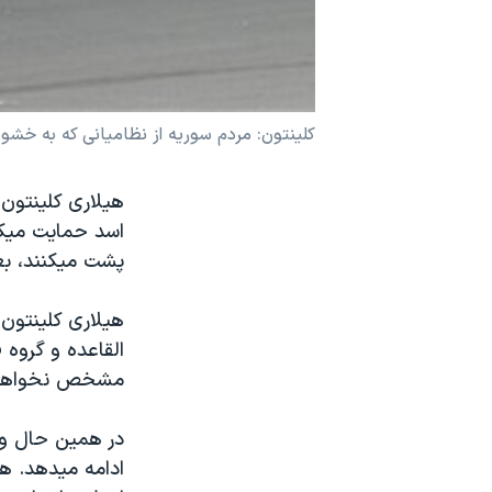
نرگس محمدی برنده جایزه نوبل صلح
همایش محافظه‌کاران آمریکا «سی‌پک»
صفحه‌های ویژه
کلينتون: مردم سوريه از نظاميانی که به خشو
سفر پرزیدنت ترامپ به چین
هيلاری کلينتون،
اسد حمايت ميکنن
پشت ميکنند، بعن
هيلاری کلينتون 
القاعده و گروه 
مشخص نخواهد ش
در همين حال و
ادامه ميدهد. ه