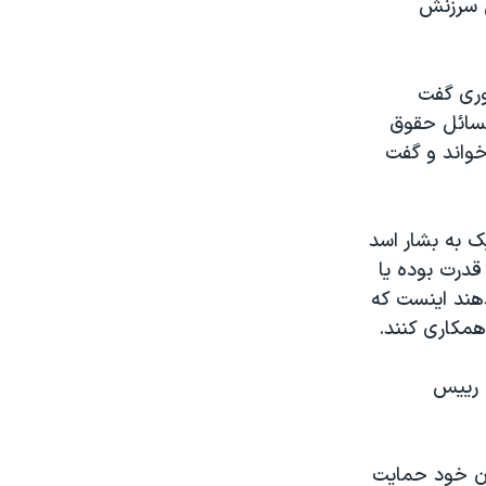
ل سرزنش
وری گفت
مسائل حقوق
خواند و گفت
يک به بشار اسد
قدرت بوده يا
دهند اينست که
همکاری کنند.
، رييس
ان خود حمايت