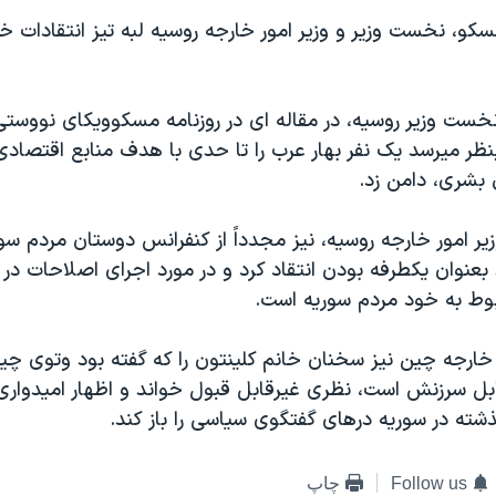
سکو، نخست وزير و وزير امور خارجه روسيه لبه تيز انتقادات خ
نخست وزير روسيه، در مقاله ای در روزنامه مسکوويکای نووستی
ر ميرسد يک نفر بهار عرب را تا حدی با هدف منابع اقتصادی
 بشری، دامن زد.
ير امور خارجه روسيه، نيز مجدداً از کنفرانس دوستان مردم سور
بعنوان يکطرفه بودن انتقاد کرد و در مورد اجرای اصلاحات در
وط به خود مردم سوريه است.
ارجه چين نيز سخنان خانم کلينتون را که گفته بود وتوی چين
بل سرزنش است، نظری غيرقابل قبول خواند و اظهار اميدواری
شته در سوريه درهای گفتگوی سياسی را باز کند.
Follow us
چاپ