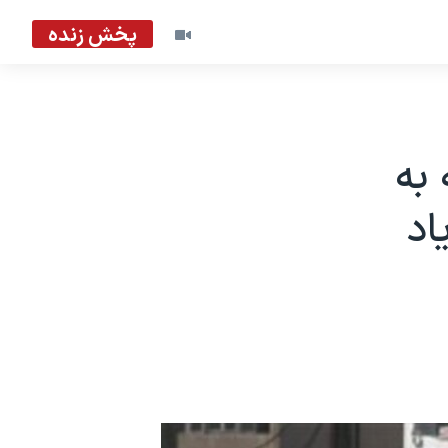
پخش زنده
 به
اد