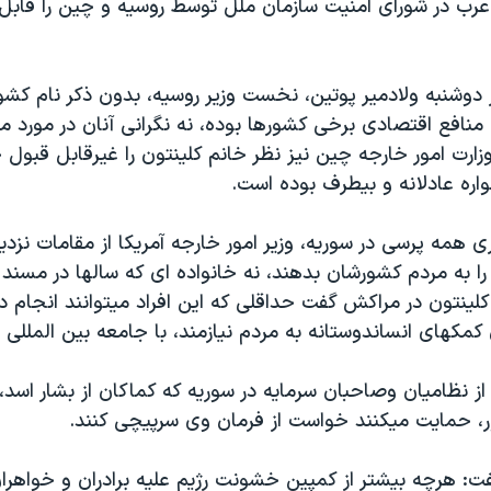
 عرب در شورای امنيت سازمان ملل توسط روسيه و چين را قاب
ز دوشنبه ولادمير پوتين، نخست وزير روسيه، بدون ذکر نام کش
منافع اقتصادی برخی کشورها بوده، نه نگرانی آنان در مورد 
ارت امور خارجه چين نيز نظر خانم کلينتون را غيرقابل قبول 
ه عادلانه و بيطرف بوده است.
ری همه پرسی در سوريه، وزير امور خارجه آمريکا از مقامات نزد
 به مردم کشورشان بدهند، نه خانواده ای که سالها در مسند 
لينتون در مراکش گفت حداقلی که اين افراد ميتوانند انجام 
 کمکهای انساندوستانه به مردم نيازمند، با جامعه بين المللی 
از نظاميان وصاحبان سرمايه در سوريه که کماکان از بشار اسد
 حمايت ميکنند خواست از فرمان وی سرپيچی کنند.
فت: هرچه بيشتر از کمپين خشونت رژيم عليه برادران و خواهر