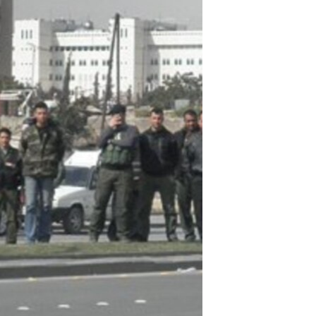
مستندها
فرهنگ و زندگی
حقوق شهروندی
انتخابات ریاست جمهوری آمریکا ۲۰۲۴
اقتصادی
حمله جمهوری اسلامی به اسرائیل
رمز مهسا
علم و فناوری
اسرائیل در جنگ
ورزش زنان در ایران
گالری عکس
اعتراضات زن، زندگی، آزادی
آرشیو پخش زنده
مجموعه مستندهای دادخواهی
تریبونال مردمی آبان ۹۸
دادگاه حمید نوری
چهل سال گروگان‌گیری
قانون شفافیت دارائی کادر رهبری ایران
اعتراضات مردمی آبان ۹۸
اسرائیل در جنگ