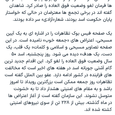
اسرائیل در جنگ
ها فرمان لغو وضعیت فوق العاده را صادر کرد. شاهدان
نرگس محمدی برنده جایزه نوبل صلح
گفته اند در برخی تجمع ها معترضان در حالی که خواستار
پایان حکومت اسد بودند، شعار«آزادی» سر داده بودند.
همایش محافظه‌کاران آمریکا «سی‌پک»
صفحه‌های ویژه
یک صفحه فیس بوک تظاهرات را در اشاره ای به یک آیین
سفر پرزیدنت ترامپ به چین
مسیحی، اعتراض های «جمعه خوب» نامیده است. در این
صفحه تصاویر مسیحی و اسلامی و کلمات« یک قلب، یک
دست، یک هدف» دیده می شود. روز پنجشنبه، اسد ۵۰
سال وضعیت فوق العاده را لغو کرد. این اقدام جدید ترین
گام آشتی جویانه اسد در هفته های اخیر است که مخالفت
های فزاینده در کشور ادامه دارد. عفو بین الملل گفته است
تظاهرات روز جمعه ممکن است بزرگترین رویداد تا امروز
باشد و به مقام های امنیتی هشدار داد تا به خشونت
متوسل نشوند. این سازمان گفته است از آغاز اعتراض ها
در ماه گذشته، بیش از ۲۲۸ تن از سوی نیروهای امنیتی
کشته شده اند.