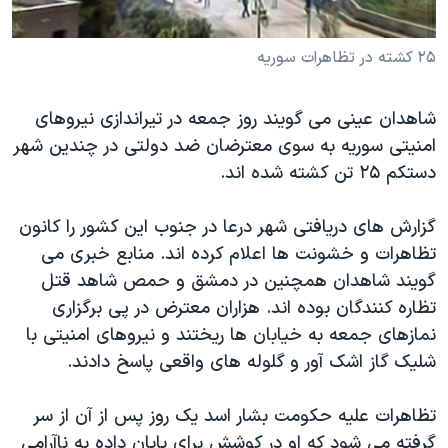
دنبال کنید
مستندها
فرهنگ و زندگی
۲۵ کشته در تظاهرات سوریه
حقوق شهروندی
انتخابات ریاست جمهوری آمریکا ۲۰۲۴
اقتصادی
حمله جمهوری اسلامی به اسرائیل
شاهدان عینی می گویند روز جمعه در تیراندازی نیروهای
رمز مهسا
علم و فناوری
امنیتی سوریه به سوی معترضان ضد دولتی در چندین شهر
زبانهای مختلف
اسرائیل در جنگ
ورزش زنان در ایران
دستکم ۲۵ تن کشته شده اند.
گالری عکس
اعتراضات زن، زندگی، آزادی
گزارش های دریافتی شهر درعا در جنوب این کشور را کانون
آرشیو پخش زنده
مجموعه مستندهای دادخواهی
تظاهرات و خشونت ها اعلام کرده اند. منابع خبری می
تریبونال مردمی آبان ۹۸
گویند شاهدان همچنین در دمشق و حمص شاهد قتل
تظاره کنندگان بوده اند. هزاران معترض در پی برگزاری
دادگاه حمید نوری
نمازهای جمعه به خیابان ها ریختند و نیروهای امنیتی با
چهل سال گروگان‌گیری
شلیک گاز اشک آور و گلوله های واقعی پاسخ دادند.
قانون شفافیت دارائی کادر رهبری ایران
تظاهرات علیه حکومت بشار اسد یک روز پس از آن از سر
اعتراضات مردمی آبان ۹۸
گرفته می شود که او در کوشش برای پایان داده به ناآرامی