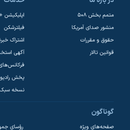
در باره ما
خدمات
متمم بخش ۵۰۸
اپلیکیشن +VOA
منشور صدای آمریکا
فیلترشکن
حقوق و مقررات
اشتراک خبرن
قوانین تالار
آگهی استخد
فرکانس‌های 
پخش رادیو
یادگیری زبان انگلیسی
نسخه سبک 
دنبال کنید
گوناگون
صفحه‌های ویژه
رؤسای جمهو