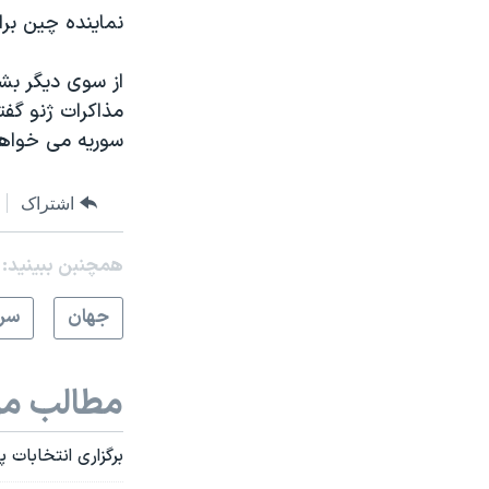
نماینده چین برا
از سوی دیگر بش
مذاکرات ژنو گف
سوریه می خواهد
اشتراک
همچنبن ببینید:
جهان
سرخ
مطالب مر
برگزاری انتخابات 