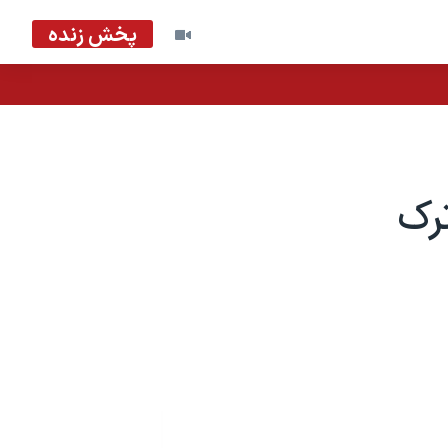
پخش زنده
رک