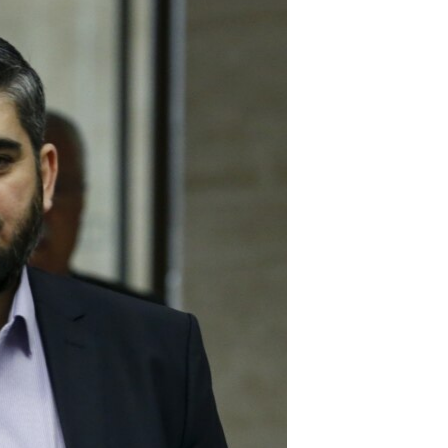
مستندها
فرهنگ و زندگی
حقوق شهروندی
انتخابات ریاست جمهوری آمریکا ۲۰۲۴
اقتصادی
حمله جمهوری اسلامی به اسرائیل
رمز مهسا
علم و فناوری
اسرائیل در جنگ
ورزش زنان در ایران
گالری عکس
اعتراضات زن، زندگی، آزادی
آرشیو پخش زنده
مجموعه مستندهای دادخواهی
تریبونال مردمی آبان ۹۸
دادگاه حمید نوری
چهل سال گروگان‌گیری
قانون شفافیت دارائی کادر رهبری ایران
اعتراضات مردمی آبان ۹۸
اسرائیل در جنگ