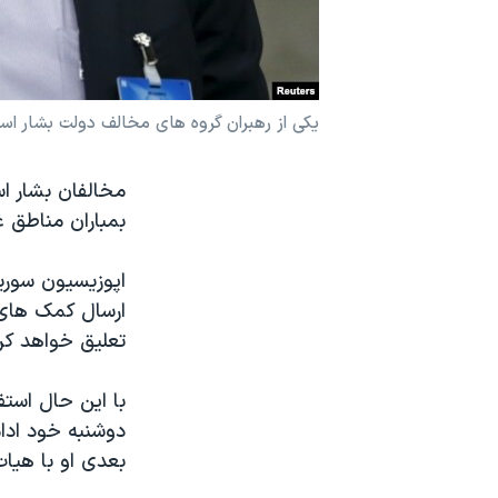
نرگس محمدی برنده جایزه نوبل صلح
همایش محافظه‌کاران آمریکا «سی‌پک»
صفحه‌های ویژه
یکی از رهبران گروه های مخالف دولت بشار اسد
سفر پرزیدنت ترامپ به چین
مخالفان بشار ا
بمباران مناطق غ
اپوزیسیون سوری
ارسال کمک های
تعلیق خواهد کرد
با این حال استف
دوشنبه خود ادا
بعدی او با هیا