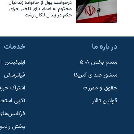
درخواست پول از خانواده زندانیان
محکوم به‌ اعدام برای تاخیر اجرای
حکم در زندان لاکان رشت
در باره ما
خدمات
متمم بخش ۵۰۸
اپلیکیشن +VOA
منشور صدای آمریکا
فیلترشکن
حقوق و مقررات
اشتراک خبرن
قوانین تالار
آگهی استخد
فرکانس‌های 
پخش رادیو