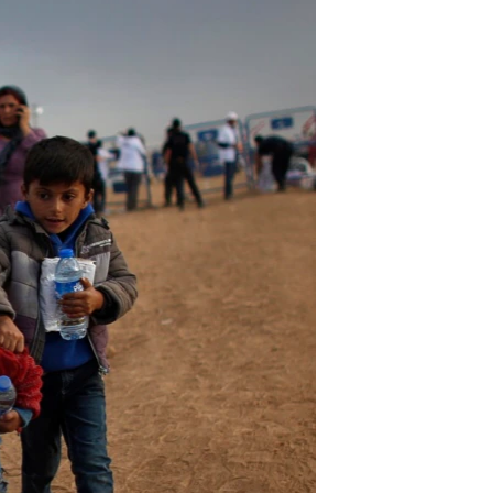
مستندها
فرهنگ و زندگی
حقوق شهروندی
انتخابات ریاست جمهوری آمریکا ۲۰۲۴
اقتصادی
حمله جمهوری اسلامی به اسرائیل
رمز مهسا
علم و فناوری
اسرائیل در جنگ
ورزش زنان در ایران
گالری عکس
اعتراضات زن، زندگی، آزادی
آرشیو پخش زنده
مجموعه مستندهای دادخواهی
تریبونال مردمی آبان ۹۸
دادگاه حمید نوری
چهل سال گروگان‌گیری
قانون شفافیت دارائی کادر رهبری ایران
اعتراضات مردمی آبان ۹۸
اسرائیل در جنگ