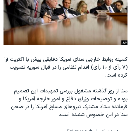
دنبال کنید
مستندها
فرهنگ و زندگی
حقوق شهروندی
انتخابات ریاست جمهوری آمریکا ۲۰۲۴
اقتصادی
حمله جمهوری اسلامی به اسرائیل
رمز مهسا
علم و فناوری
زبانهای مختلف
اسرائیل در جنگ
ورزش زنان در ایران
کمیته روابط خارجی سنای آمریکا دقایقی پیش با اکثریت آرا
گالری عکس
اعتراضات زن، زندگی، آزادی
(۷ رأی از ۱۰ رأی) اقدام نظامی را در قبال سوریه تصویب
آرشیو پخش زنده
مجموعه مستندهای دادخواهی
کرده است.
تریبونال مردمی آبان ۹۸
سنا از روز گذشته مشغول بررسی تمهیدات این تصمیم
دادگاه حمید نوری
بوده و توضیحات وزرای دفاع و امور خارجه آمریکا و
چهل سال گروگان‌گیری
فرمانده ستاد مشترک نیروهای مسلح آمریکا را در صحن
قانون شفافیت دارائی کادر رهبری ایران
سنا در این خصوص شنیده است.
اعتراضات مردمی آبان ۹۸