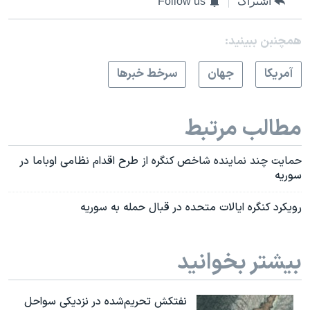
اشتراک
Follow us
اسرائیل در جنگ
نرگس محمدی برنده جایزه نوبل صلح
همچنبن ببینید:
همایش محافظه‌کاران آمریکا «سی‌پک»
آمريکا
جهان
سرخط خبرها
صفحه‌های ویژه
سفر پرزیدنت ترامپ به چین
مطالب مرتبط
حمایت چند نماینده شاخص کنگره از طرح اقدام نظامی اوباما در
سوریه
رویکرد کنگره ایالات متحده در قبال حمله به سوریه
بیشتر بخوانید
نفتکش تحریم‌شده در نزدیکی سواحل