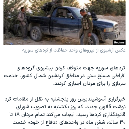
دنبال کنید
مستندها
فرهنگ و زندگی
حقوق شهروندی
انتخابات ریاست جمهوری آمریکا ۲۰۲۴
اقتصادی
حمله جمهوری اسلامی به اسرائیل
رمز مهسا
علم و فناوری
زبانهای مختلف
اسرائیل در جنگ
ورزش زنان در ایران
عکس آرشیوی از نیروهای واحد حقاظت از کردهای سوریه
گالری عکس
اعتراضات زن، زندگی، آزادی
کردهای سوریه جهت متوقف کردن پیشروی گروه‌های
آرشیو پخش زنده
مجموعه مستندهای دادخواهی
افراطی مسلح سنی در مناطق کردشین شمال کشور، خدمت
تریبونال مردمی آبان ۹۸
سربازی را برای مردان اجباری کردند
.
دادگاه حمید نوری
خبرگزاری آسوشیتدپرس روز پنجشنبه به نقل از مقامات کرد
چهل سال گروگان‌گیری
نوشت قانون جدید، که روز یکشنبه به تصویب شورای
قانون شفافیت دارائی کادر رهبری ایران
قانونگذاری کردها رسید، ایجاب می‌کند تمام مردان ۱۸ تا
اعتراضات مردمی آبان ۹۸
۳۰ ساله، شش ماه در واحدهای «دفاع از خود» خدمت