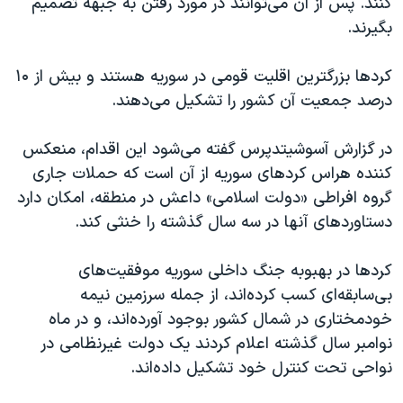
کنند. پس از آن می‌توانند در مورد رفتن به جبهه تصمیم
اسرائیل در جنگ
بگیرند
.
نرگس محمدی برنده جایزه نوبل صلح
همایش محافظه‌کاران آمریکا «سی‌پک»
کردها بزرگترین اقلیت قومی در سوریه هستند و بیش از ۱۰
درصد جمعیت آن کشور را تشکیل می‌دهند
.
صفحه‌های ویژه
سفر پرزیدنت ترامپ به چین
در گزارش آسوشیتدپرس گفته می‌شود این اقدام، منعکس
کننده هراس کردهای سوریه از آن است که حملات جاری
گروه افراطی «دولت اسلامی» داعش در منطقه، امکان دارد
دستاوردهای آنها در سه سال گذشته را خنثی کند
.
کردها در بهبوبه جنگ داخلی سوریه موفقیت‌های
بی‌سابقه‌ای کسب کرده‌اند، از جمله سرزمین نیمه
خودمختاری در شمال کشور بوجود آورده‌اند، و در ماه
نوامبر سال گذشته اعلام کردند یک دولت غیرنظامی در
نواحی تحت کنترل خود تشکیل داده‌اند
.