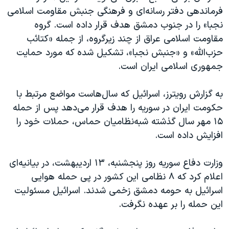
اسرائیل در جنگ
فرماندهی دفتر رسانه‌ای و فرهنگی جنبش مقاومت اسلامی
نرگس محمدی برنده جایزه نوبل صلح
نجبا» را در جنوب دمشق هدف قرار داده است. گروه
مقاومت اسلامی عراق از چند زیرگروه، از جمله «کتائب
همایش محافظه‌کاران آمریکا «سی‌پک»
حزب‌الله» و «جنبش نجبا»، تشکیل شده که مورد حمایت
صفحه‌های ویژه
جمهوری اسلامی ایران است.
سفر پرزیدنت ترامپ به چین
به گزارش رویترز، اسرائیل که سال‌هاست مواضع مرتبط با
حکومت ایران در سوریه را هدف قرار می‌دهد پس از حمله
۱۵ مهر سال گذشته شبه‌نظامیان حماس، حملات خود را
افزایش داده است.
وزارت دفاع سوریه روز پنجشنبه، ۱۳ اردیبهشت، در بیانیه‌ای
اعلام کرد که ۸ نظامی این کشور در پی حمله هوایی
اسرائیل به حومه دمشق زخمی شدند. اسرائیل مسئولیت
این حمله را بر عهده نگرفت.