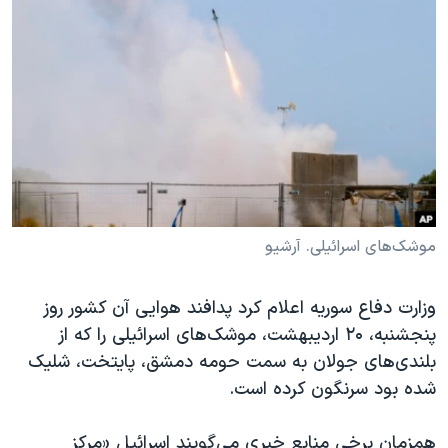
دنبال کنید
مستندها
فرهنگ و زندگی
حقوق شهروندی
انتخابات ریاست جمهوری آمریکا ۲۰۲۴
اقتصادی
حمله جمهوری اسلامی به اسرائیل
رمز مهسا
علم و فناوری
زبانهای مختلف
اسرائیل در جنگ
ورزش زنان در ایران
گالری عکس
اعتراضات زن، زندگی، آزادی
آرشیو پخش زنده
مجموعه مستندهای دادخواهی
موشک‌های اسرائیلی. آرشیو
تریبونال مردمی آبان ۹۸
وزارت دفاع سوریه اعلام کرد پدافند هوایی آن کشور روز
دادگاه حمید نوری
پنجشنبه، ۲۰ اردیبهشت، موشک‌های اسرائیلی را که از
چهل سال گروگان‌گیری
بلندی‌های جولان به سمت حومه دمشق، پایتخت، شلیک
قانون شفافیت دارائی کادر رهبری ایران
شده بود سرنگون کرده است.
اعتراضات مردمی آبان ۹۸
همزمان برخی منابع خبری می‌گویند اسرائیل «مرکز