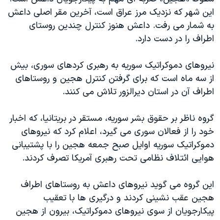
اسرائیل در جنگ
این شهر که نزدیک مرز عراق است، آخرین مقر اصلی داعش
نرگس محمدی برنده جایزه نوبل صلح
به شمار می رفت. داعش هنوز کنترل چندین روستای
اطراف را در دست دارد.
همایش محافظه‌کاران آمریکا «سی‌پک»
صفحه‌های ویژه
نیروهای دموکراتیک سوریه به رهبری کردهای سوری، بیش
سفر پرزیدنت ترامپ به چین
از سه ماه است که برای گرفتن کنترل هجین و روستاهای
اطراف آن در استان دیرالزور تلاش می کنند.
گروه ناظر بر حقوق بشر سوریه، مستقر در بریتانیا، که اخبار
خود را از فعالان سوری می گیرد، اعلام کرد که نیروهای
دموکراتیک سوریه اوایل صبح جمعه هجین را با پشتیبانی
هوایی ائتلاف نظامی تحت رهبری آمریکا تصرف کردند.
این گروه می گوید نیروهای داعش به روستاهای اطراف
هجین عقب نشینی کردند و درگیری ها با تعقیب
پیکارجویان از سوی نیروهای دموکراتیک، بیرون از هجین