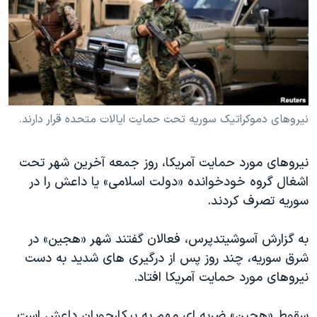
دنبال کنید
مستندها
فرهنگ و زندگی
حقوق شهروندی
انتخابات ریاست جمهوری آمریکا ۲۰۲۴
اقتصادی
حمله جمهوری اسلامی به اسرائیل
رمز مهسا
علم و فناوری
زبانهای مختلف
اسرائیل در جنگ
ورزش زنان در ایران
نیروهای دموکراتیک سوریه تحت حمایت ایالات متحده قرار دارند.
گالری عکس
اعتراضات زن، زندگی، آزادی
نیروهای مورد حمایت آمریکا، روز جمعه آخرین شهر تحت
آرشیو پخش زنده
مجموعه مستندهای دادخواهی
اشغال گروه خودخوانده «دولت اسلامی» یا داعش را در
تریبونال مردمی آبان ۹۸
سوریه تصرف کردند.
دادگاه حمید نوری
به گزارش آسوشیتدپرس، فعالان گفتند شهر «هجین» در
چهل سال گروگان‌گیری
شرق سوریه، چند روز پس از درگیری های شدید به دست
قانون شفافیت دارائی کادر رهبری ایران
نیروهای مورد حمایت آمریکا افتاد.
اعتراضات مردمی آبان ۹۸
سقوط «هجین» ضربه ای مهم به پیکارجویان داعش است.