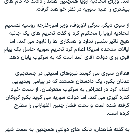
آمد. وزرای اتحادیه اروپا همچنین هشدار دادند که گام های
اسرائیل در جنگ
بیشتری را علیه سوریه در نظر خواهند گرفت.
نرگس محمدی برنده جایزه نوبل صلح
همایش محافظه‌کاران آمریکا «سی‌پک»
از سوی دیگر، سرگی لاوروف، وزیر امورخارجه روسیه تصمیم
اتحادیه اروپا را محکوم کرد و گفت تحریم های یک جانبه
صفحه‌های ویژه
هیچ تاثیر مثبتی ندارد و همکاری ها را نابود می کند. اما
سفر پرزیدنت ترامپ به چین
ایالات متحده آمریکا اعلام کرد تحریم سوریه حامل یک پیام
قوی برای دولت آقای اسد است که به سرکوب پایان دهد.
فعالان سوری می گویند نیروهای امنیتی در جستجوی
عدنان بکور، یک دادستان هستند که در پیامی ویدیویی
اعلام کرد در اعتراض به سرکوب معترضان، از سمت خود
کناره گیری می کند. اما دولت سوریه می گوید بکور گروگان
گرفته شده است و تحت فشار چنین اظهاراتی را مطرح
کرده است.
به گفته شاهدان، تانک های دولتی همچنین به سمت شهر