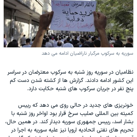
دنبال کنید
مستندها
فرهنگ و زندگی
حقوق شهروندی
انتخابات ریاست جمهوری آمریکا ۲۰۲۴
اقتصادی
حمله جمهوری اسلامی به اسرائیل
رمز مهسا
علم و فناوری
زبانهای مختلف
اسرائیل در جنگ
ورزش زنان در ایران
سوریه به سرکوب مرگبار ناراضیان ادامه می دهد
گالری عکس
اعتراضات زن، زندگی، آزادی
نظامیان در سوریه روز شنبه به سرکوب معترضان در سراسر
آرشیو پخش زنده
مجموعه مستندهای دادخواهی
این کشور ادامه دادند. گزارش ها از کشته شدن دست کم
تریبونال مردمی آبان ۹۸
پنج نفر در جریان سرکوب های شنبه حکایت دارد.
دادگاه حمید نوری
خونریزی های جدید در حالی روی می دهد که رییس
چهل سال گروگان‌گیری
کمیته بین المللی صلیب سرخ قرار بود اواخر روز شنبه با
قانون شفافیت دارائی کادر رهبری ایران
بشار اسد، رییس جمهوری سوریه دیدار کند. در همین حال،
اعتراضات مردمی آبان ۹۸
تحریم های نفتی اتحادیه اروپا نیز علیه سوریه به اجرا در