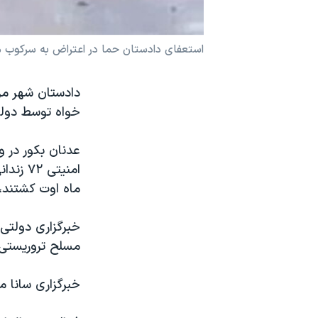
نرگس محمدی برنده جایزه نوبل صلح
همایش محافظه‌کاران آمریکا «سی‌پک»
استعفای دادستان حما در اعتراض به سرکوب 
صفحه‌های ویژه
دادستان شهر مر
سفر پرزیدنت ترامپ به چین
خواه توسط دولت
عدنان بکور در و
ماه اوت کشتند، 
خبرگزاری دولتی
مسلح تروریستی»
خبرگزاری سانا م