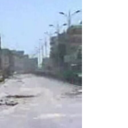
مستندها
فرهنگ و زندگی
حقوق شهروندی
انتخابات ریاست جمهوری آمریکا ۲۰۲۴
اقتصادی
حمله جمهوری اسلامی به اسرائیل
رمز مهسا
علم و فناوری
اسرائیل در جنگ
ورزش زنان در ایران
گالری عکس
اعتراضات زن، زندگی، آزادی
آرشیو پخش زنده
مجموعه مستندهای دادخواهی
تریبونال مردمی آبان ۹۸
دادگاه حمید نوری
چهل سال گروگان‌گیری
قانون شفافیت دارائی کادر رهبری ایران
اعتراضات مردمی آبان ۹۸
اسرائیل در جنگ