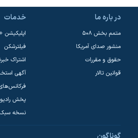
در باره ما
خدمات
متمم بخش ۵۰۸
اپلیکیشن +VOA
منشور صدای آمریکا
فیلترشکن
حقوق و مقررات
اشتراک خبرن
قوانین تالار
آگهی استخد
فرکانس‌های 
پخش رادیو
یادگیری زبان انگلیسی
نسخه سبک 
دنبال کنید
گوناگون