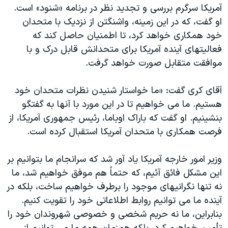
اسرائیل در جنگ
آمریکا سرگرم بررسی و تجدید نظر در برنامه «شنود» است.
او گفت، که در این زمینه، واشنگتن از نزدیک با متحدان
نرگس محمدی برنده جایزه نوبل صلح
خود همکاری خواهد کرد، تا اطمنیان حاصل کند که
همایش محافظه‌کاران آمریکا «سی‌پک»
فعالیتهای آینده آمریکا برای متحدانش قابل درک و با
صفحه‌های ویژه
موافقت متقابل صورت خواهد گرفت.
سفر پرزیدنت ترامپ به چین
آقای کری گفت: «ما خواستار شنیدن نظرات متحدان خود
هستیم. ما می خواهیم تا در این مورد با آنها به گفتگو
بنشینیم. او گفت که باراک اوباما، رئیس جمهوری آمریکا، از
فرصت همکاری با متحدان آمریکا استقبال کرده است.
وزیر امور خارجه آمریکا یاد آور شد که سرانجام ما بتوانیم بر
این مشکل فائق آئیم، که حتماً هم موفق خواهیم شد، ما
نه تنها نگرانیهای موجود را برطرف خواهیم ساخت، بلکه در
آینده ما می توانیم روابط اطلاعاتی خود را تقویت کنیم.
بنابراین، ما نه حریم شخصی و خصوصی شهروندان خود را