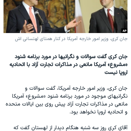
دنبال کنید
مستندها
فرهنگ و زندگی
حقوق شهروندی
انتخابات ریاست جمهوری آمریکا ۲۰۲۴
اقتصادی
حمله جمهوری اسلامی به اسرائیل
رمز مهسا
علم و فناوری
جان کری، وزیر امور خارجه آمریکا در کنار همتای لهتسانی اش
زبانهای مختلف
اسرائیل در جنگ
ورزش زنان در ایران
جان کری گفت سوالات و نگرانیها در مورد برنامه شنود
گالری عکس
اعتراضات زن، زندگی، آزادی
«مشروع» آمریکا مانعی در مذاکرات تجارت آزاد با اتحادیه
آرشیو پخش زنده
مجموعه مستندهای دادخواهی
اروپا نیست
تریبونال مردمی آبان ۹۸
جان کری، وزیر امور خارجه آمریکا، گفت سوالات و
دادگاه حمید نوری
نگرانیهای موجود در مورد برنامه شنود «مشروع» آمریکا
چهل سال گروگان‌گیری
مانعی در مذاکرات تجارت آزاد پیش روی بین ایالات متحده
و اتحادیه اروپا نخواهد بود.
قانون شفافیت دارائی کادر رهبری ایران
اعتراضات مردمی آبان ۹۸
آقای کری روز سه شنبه هنگام دیدار از لهستان گفت که