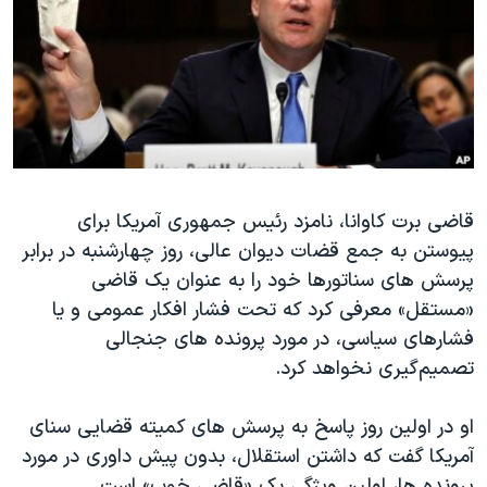
دنبال کنید
مستندها
فرهنگ و زندگی
حقوق شهروندی
انتخابات ریاست جمهوری آمریکا ۲۰۲۴
اقتصادی
حمله جمهوری اسلامی به اسرائیل
رمز مهسا
علم و فناوری
زبانهای مختلف
اسرائیل در جنگ
ورزش زنان در ایران
گالری عکس
اعتراضات زن، زندگی، آزادی
قاضی برت کاوانا، نامزد رئیس جمهوری آمریکا برای
پیوستن به جمع قضات دیوان عالی، روز چهارشنبه در برابر
آرشیو پخش زنده
مجموعه مستندهای دادخواهی
پرسش های سناتورها خود را به عنوان یک قاضی
تریبونال مردمی آبان ۹۸
«مستقل» معرفی کرد که تحت فشار افکار عمومی و یا
دادگاه حمید نوری
فشارهای سیاسی، در مورد پرونده های جنجالی
تصمیم‌گیری نخواهد کرد.
چهل سال گروگان‌گیری
قانون شفافیت دارائی کادر رهبری ایران
او در اولین روز پاسخ به پرسش های کمیته قضایی سنای
اعتراضات مردمی آبان ۹۸
آمریکا گفت که داشتن استقلال، بدون پیش داوری در مورد
پرونده ها، اولین ویژگی یک «قاضی خوب» است.