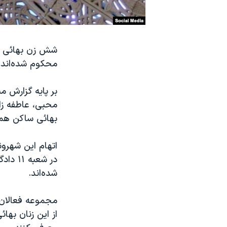
نرگس محمدی برنده جایزه نوبل صلح
همایش محافظه‌کاران آمریکا «سی‌پک»
شش زن بهائی سا
صفحه‌های ویژه
محکوم شده‌اند،
سفر پرزیدنت ترامپ به چین
بر پایه گزارش م
محبی، عاطفه زاه
بهائی ساکن همدا
اتهام این شهرو
شده‌اند.
مجموعه فعالان ح