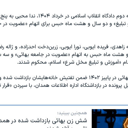
بنا بر حکم شعبه دوم دادگاه انقلاب اسلامی در خر
 تبلیغ» و دو سال و هشت ماه حبس برای اتهام «عضویت در ج
اهدی، فریده ایوبی، نورا ایوبی، زرین‌دخت احدزاده، و ژاله رض
و هشت ماه حبس به اتهام «عضویت در جامعه بهائی» و سه 
تهام «آموزش و تبلیغ مخل شرع» اسلام، محکوم شدند.
این شهروندان بهائی در پاییز ۱۴۰۲ ضمن تفتیش خانه‌هایشان بازداشت 
 پرونده در بازداشتگاه اداره اطلاعات همدان، با سپردن «قرار ت
همچنین ببینید:
شش زن بهائی بازداشت شده در همدان