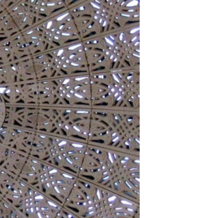
مستندها
فرهنگ و زندگی
حقوق شهروندی
انتخابات ریاست جمهوری آمریکا ۲۰۲۴
اقتصادی
حمله جمهوری اسلامی به اسرائیل
رمز مهسا
علم و فناوری
اسرائیل در جنگ
ورزش زنان در ایران
گالری عکس
اعتراضات زن، زندگی، آزادی
آرشیو پخش زنده
مجموعه مستندهای دادخواهی
تریبونال مردمی آبان ۹۸
دادگاه حمید نوری
چهل سال گروگان‌گیری
قانون شفافیت دارائی کادر رهبری ایران
اعتراضات مردمی آبان ۹۸
اسرائیل در جنگ