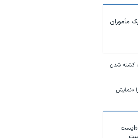
 شلیک مأموران
ب کشته شدن
را «نمایش
«ایست‌
است