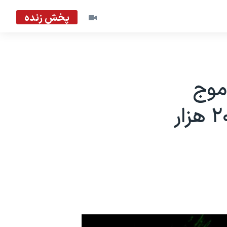
پخش زنده
موج
هولناک سرکوب» در ایران؛ بازداشت ۲۰ هزار