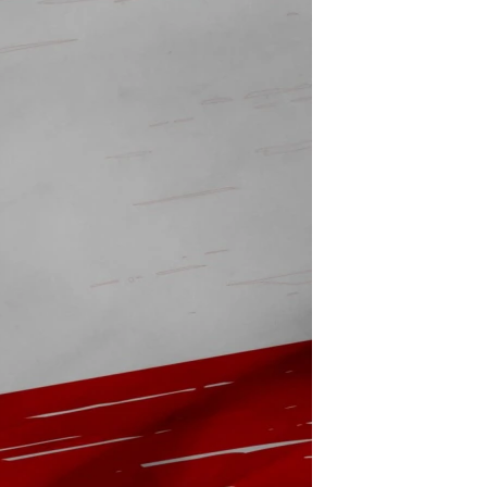
مستندها
فرهنگ و زندگی
حقوق شهروندی
انتخابات ریاست جمهوری آمریکا ۲۰۲۴
اقتصادی
حمله جمهوری اسلامی به اسرائیل
رمز مهسا
علم و فناوری
اسرائیل در جنگ
ورزش زنان در ایران
گالری عکس
اعتراضات زن، زندگی، آزادی
آرشیو پخش زنده
مجموعه مستندهای دادخواهی
تریبونال مردمی آبان ۹۸
دادگاه حمید نوری
چهل سال گروگان‌گیری
قانون شفافیت دارائی کادر رهبری ایران
اعتراضات مردمی آبان ۹۸
اسرائیل در جنگ