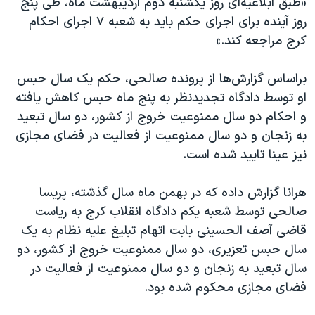
«طبق ابلاغیه‌ای روز یکشنبه دوم اردیبهشت ماه، طی پنج
اسرائیل در جنگ
روز آینده برای اجرای حکم باید به شعبه ۷ اجرای احکام
نرگس محمدی برنده جایزه نوبل صلح
کرج مراجعه کند.»
همایش محافظه‌کاران آمریکا «سی‌پک»
براساس گزارش‌ها از پرونده صالحی، حکم یک سال حبس
صفحه‌های ویژه
او توسط دادگاه تجدیدنظر به پنج ماه حبس کاهش یافته
سفر پرزیدنت ترامپ به چین
و احکام دو سال ممنوعیت خروج از کشور، دو سال تبعید
به زنجان و دو سال ممنوعیت از فعالیت در فضای مجازی
نیز عینا تایید شده است.
هرانا گزارش داده که در بهمن ماه سال گذشته، پریسا
صالحی توسط شعبه یکم دادگاه انقلاب کرج به ریاست
قاضی آصف الحسینی بابت اتهام تبلیغ علیه نظام به یک
سال حبس تعزیری، دو سال ممنوعیت خروج از کشور، دو
سال تبعید به زنجان و دو سال ممنوعیت از فعالیت در
فضای مجازی محکوم شده بود.