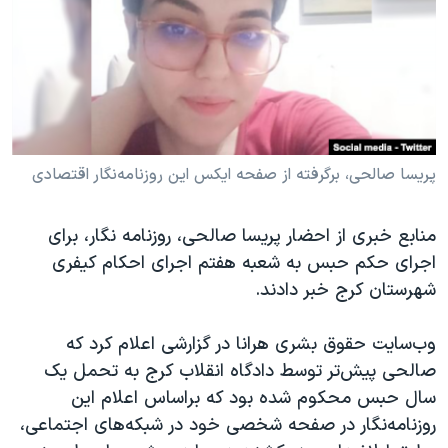
دنبال کنید
مستندها
فرهنگ و زندگی
حقوق شهروندی
انتخابات ریاست جمهوری آمریکا ۲۰۲۴
اقتصادی
حمله جمهوری اسلامی به اسرائیل
رمز مهسا
علم و فناوری
زبانهای مختلف
اسرائیل در جنگ
ورزش زنان در ایران
پریسا صالحی، برگرفته از صفحه ایکس این روزنامه‌نگار اقتصادی
گالری عکس
اعتراضات زن، زندگی، آزادی
منابع خبری از احضار پریسا صالحی، روزنامه نگار، برای
آرشیو پخش زنده
مجموعه مستندهای دادخواهی
اجرای حکم حبس به شعبه هفتم اجرای احکام کیفری
تریبونال مردمی آبان ۹۸
شهرستان کرج خبر دادند.
دادگاه حمید نوری
وب‌سایت حقوق بشری هرانا در گزارشی اعلام کرد که
چهل سال گروگان‌گیری
صالحی پیش‌تر توسط دادگاه انقلاب کرج به تحمل یک
قانون شفافیت دارائی کادر رهبری ایران
سال حبس محکوم شده بود که براساس اعلام این
اعتراضات مردمی آبان ۹۸
روزنامه‌نگار در صفحه شخصی خود در شبکه‌های اجتماعی،