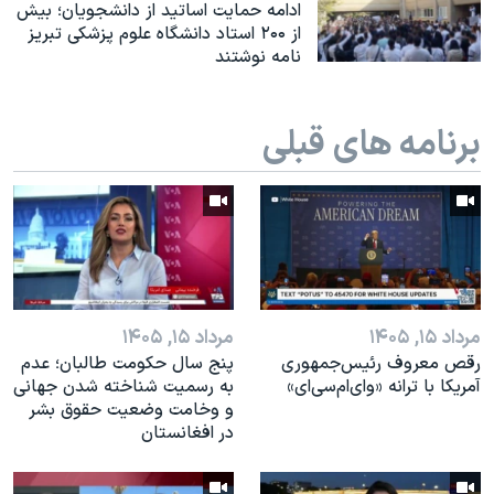
اسرائیل در جنگ
ادامه حمایت اساتید از دانشجویان؛ بیش
از ۲۰۰ استاد دانشگاه علوم پزشکی تبریز
نرگس محمدی برنده جایزه نوبل صلح
نامه نوشتند
همایش محافظه‌کاران آمریکا «سی‌پک»
صفحه‌های ویژه
برنامه های قبلی
سفر پرزیدنت ترامپ به چین
مرداد ۱۵, ۱۴۰۵
مرداد ۱۵, ۱۴۰۵
رقص معروف رئیس‌جمهوری
پنج سال حکومت طالبان؛ عدم
آمریکا با ترانه «وای‌ام‌سی‌ای»
به رسمیت شناخته شدن جهانی
و وخامت وضعیت حقوق بشر
در افغانستان