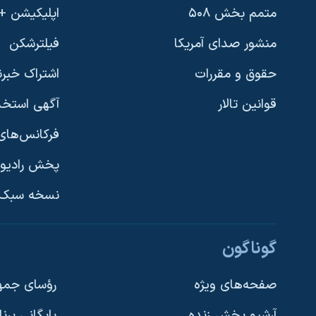
متمم بخش ۵۰۸
اپلیکیشن +VOA
منشور صدای آمریکا
فیلترشکن
حقوق و مقررات
اشتراک خبرن
قوانین تالار
آگهی استخد
فرکانس‌های 
پخش رادیو
یادگیری زبان انگلیسی
نسخه سبک 
دنبال کنید
گوناگون
صفحه‌های ویژه
رؤسای جمهو
آرشیو پخش زنده
بایگانی برن