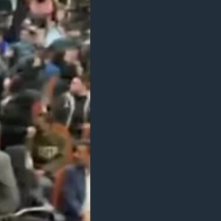
مستندها
فرهنگ و زندگی
حقوق شهروندی
انتخابات ریاست جمهوری آمریکا ۲۰۲۴
اقتصادی
حمله جمهوری اسلامی به اسرائیل
رمز مهسا
علم و فناوری
اسرائیل در جنگ
ورزش زنان در ایران
گالری عکس
اعتراضات زن، زندگی، آزادی
آرشیو پخش زنده
مجموعه مستندهای دادخواهی
تریبونال مردمی آبان ۹۸
دادگاه حمید نوری
چهل سال گروگان‌گیری
قانون شفافیت دارائی کادر رهبری ایران
اعتراضات مردمی آبان ۹۸
اسرائیل در جنگ