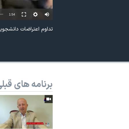
نرگس محمدی برنده جایزه نوبل صلح
1:54
همایش محافظه‌کاران آمریکا «سی‌پک»
صفحه‌های ویژه
تداوم اعتراضات دانشجوی
سفر پرزیدنت ترامپ به چین
برنامه های قبل